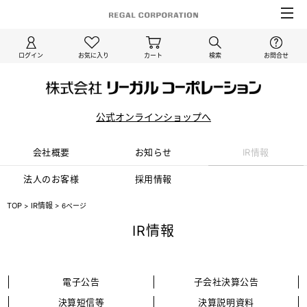
ログイン
お気に入り
カート
検索
お問合せ
公式オンラインショップへ
会社概要
お知らせ
IR情報
法⼈のお客様
採⽤情報
TOP
IR情報
>
>
6ページ
IR情報
電子公告
子会社決算公告
決算短信等
決算説明資料