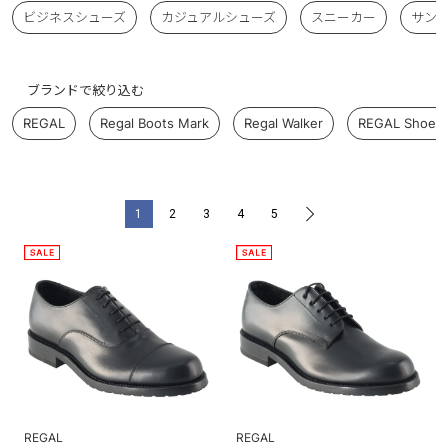
ビジネスシューズ
カジュアルシューズ
スニーカー
サン
ブランドで絞り込む
REGAL
Regal Boots Mark
Regal Walker
REGAL Shoe &
1
2
3
4
5
>
REGAL
REGAL