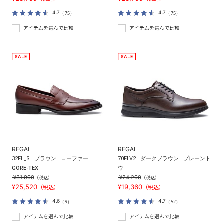
4.7
4.7
（75）
（75）
アイテムを選んで比較
アイテムを選んで比較
REGAL
REGAL
32FL_S
ブラウン
ローファー
70FLV2
ダークブラウン
プレーント
GORE-TEX
ウ
¥31,900
¥24,200
（税込）
（税込）
¥25,520
¥19,360
（税込）
（税込）
4.6
4.7
（9）
（52）
アイテムを選んで比較
アイテムを選んで比較