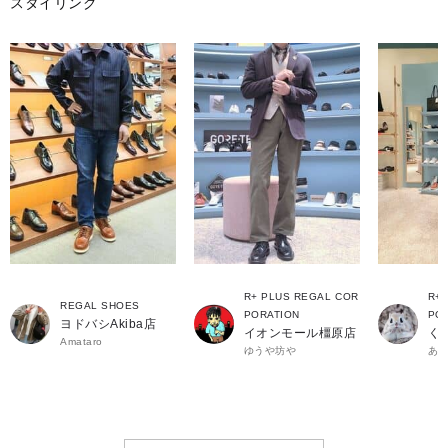
スタイリング
R+ PLUS REGAL COR
R+ 
REGAL SHOES
PORATION
PO
ヨドバシAkiba店
イオンモール橿原店
く
Amataro
ゆうや坊や
あ