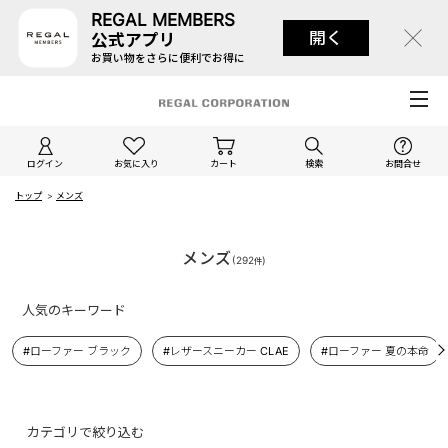
REGAL MEMBERS
開く
公式アプリ
お買い物をさらに便利でお得に
ログイン
お気に入り
カート
検索
お問合せ
トップ
>
メンズ
メンズ
(
292
)
件
人気のキーワード
#ローファー ブラック
#レザースニーカー CLAE
#ローファー 夏の本命
カテゴリで絞り込む