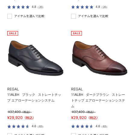
4.8
4.8
（20）
（20）
アイテムを選んで比較
アイテムを選んで比較
REGAL
REGAL
11ALBH
ブラック
ストレートチッ
11ALBH
ダークブラウン
ストレー
プ エアローテーションシステム
トチップ エアローテーションシステ
ム
¥37,400
¥37,400
（税込）
（税込）
¥29,920
¥29,920
（税込）
（税込）
4.6
4.6
（83）
（83）