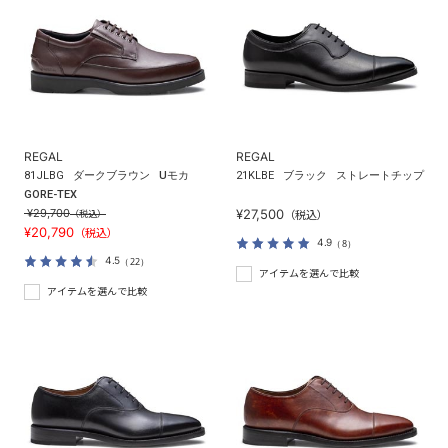
REGAL
REGAL
81JLBG
ダークブラウン
Uモカ
21KLBE
ブラック
ストレートチップ
GORE-TEX
¥29,700
¥27,500
（税込）
（税込）
¥20,790
（税込）
4.9
（8）
4.5
（22）
アイテムを選んで比較
アイテムを選んで比較