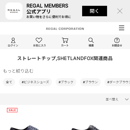
REGAL MEMBERS
開く
公式アプリ
お買い物をさらに便利でお得に
ログイン
お気に入り
カート
検索
お問合せ
ストレートチップ,SHETLANDFOX関連商品
もっと絞り込む
全て
#ビジネスシューズ
#ブラック
#ブラウン
#ダークブラウ
並べ替え