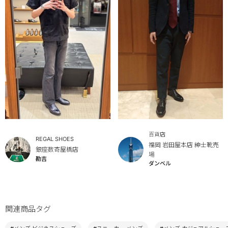
百貨店
REGAL SHOES
福岡 岩田屋本店 紳士靴売
銀座数寄屋橋店
場
勘吉
ダンベル
関連商品タグ