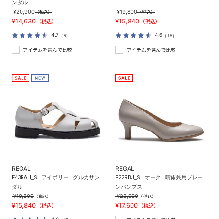
ンダル
¥20,900
¥19,800
（税込）
（税込）
¥14,630
¥15,840
（税込）
（税込）
4.7
4.6
（9）
（18）
アイテムを選んで比較
アイテムを選んで比較
REGAL
REGAL
F43RAH_S
アイボリー
グルカサン
F22RBJ_S
オーク
晴雨兼用プレー
ダル
ンパンプス
¥19,800
¥22,000
（税込）
（税込）
¥15,840
¥17,600
（税込）
（税込）