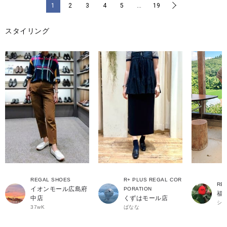
1
2
3
4
5
…
19
>
スタイリング
REGAL SHOES
R+ PLUS REGAL COR
RE
イオンモール広島府
PORATION
福
中店
くずはモール店
シ
37wK
ばなな