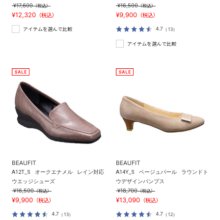
¥17,600
¥16,500
（税込）
（税込）
¥12,320
¥9,900
（税込）
（税込）
4.7
（13）
アイテムを選んで比較
アイテムを選んで比較
BEAUFIT
BEAUFIT
A12T_S
オークエナメル
レイン対応
A14Y_S
ベージュパール
ラウンドト
ウエッジシューズ
ウデザインパンプス
¥16,500
¥18,700
（税込）
（税込）
¥9,900
¥13,090
（税込）
（税込）
4.7
4.7
（13）
（12）