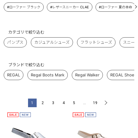
#ローファー ブラック
#レザースニーカー CLAE
#ローファー 夏の本命
カテゴリで絞り込む
パンプス
カジュアルシューズ
フラットシューズ
スニー
ブランドで絞り込む
REGAL
Regal Boots Mark
Regal Walker
REGAL Shoe &
1
2
3
4
5
…
19
>