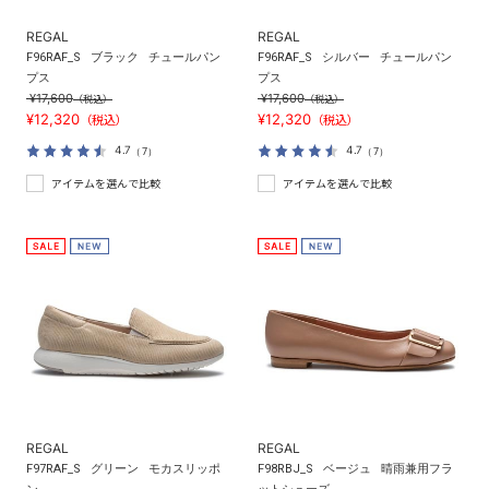
REGAL
REGAL
F96RAF_S
ブラック
チュールパン
F96RAF_S
シルバー
チュールパン
プス
プス
¥17,600
¥17,600
（税込）
（税込）
¥12,320
¥12,320
（税込）
（税込）
4.7
4.7
（7）
（7）
アイテムを選んで比較
アイテムを選んで比較
REGAL
REGAL
F97RAF_S
グリーン
モカスリッポ
F98RBJ_S
ベージュ
晴雨兼用フラ