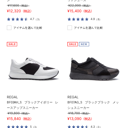
ン
ットシューズ
¥17,600
¥22,000
（税込）
（税込）
¥12,320
¥15,400
（税込）
（税込）
4.7
4.9
（3）
（8）
アイテムを選んで比較
アイテムを選んで比較
REGAL
REGAL
BF03AH_S
ブラックアイボリー
レ
BF07AG_S
ブラックブラック
メッ
ースアップスニーカー
シュスニーカー
¥19,800
¥18,700
（税込）
（税込）
¥15,840
¥13,090
（税込）
（税込）
5
4.3
（3）
（3）