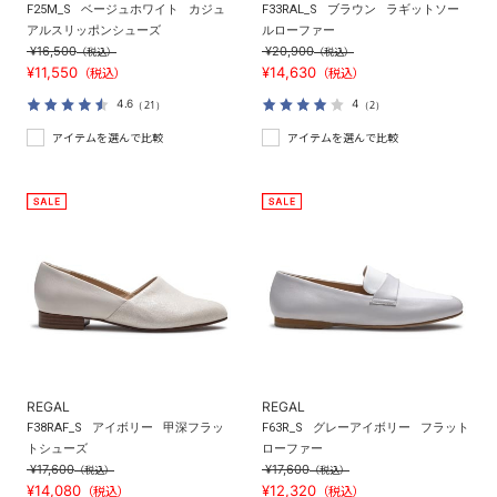
F25M_S
ベージュホワイト
カジュ
F33RAL_S
ブラウン
ラギットソー
アルスリッポンシューズ
ルローファー
¥16,500
¥20,900
（税込）
（税込）
¥11,550
¥14,630
（税込）
（税込）
4.6
4
（21）
（2）
アイテムを選んで比較
アイテムを選んで比較
REGAL
REGAL
F38RAF_S
アイボリー
甲深フラッ
F63R_S
グレーアイボリー
フラット
トシューズ
ローファー
¥17,600
¥17,600
（税込）
（税込）
¥14,080
¥12,320
（税込）
（税込）