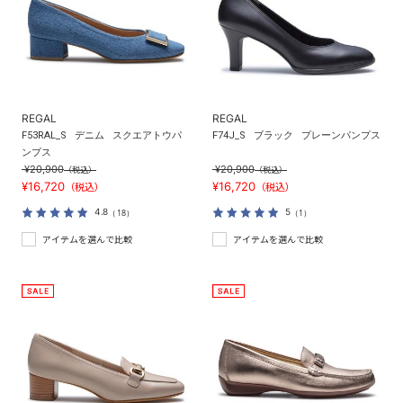
REGAL
REGAL
F53RAL_S
デニム
スクエアトウパ
F74J_S
ブラック
プレーンパンプス
ンプス
¥20,900
¥20,900
（税込）
（税込）
¥16,720
¥16,720
（税込）
（税込）
4.8
5
（18）
（1）
アイテムを選んで比較
アイテムを選んで比較