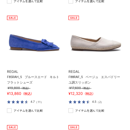
アイテムを選んで比較
アイテムを選んで比較
REGAL
REGAL
F85RAH_S
ブルースエード
キルト
F88RAF_S
ベージュ
エスパドリー
フラットシューズ
ユ調スリッポン
¥19,800
¥17,600
（税込）
（税込）
¥13,860
¥12,320
（税込）
（税込）
4.7
4.5
（11）
（2）
アイテムを選んで比較
アイテムを選んで比較