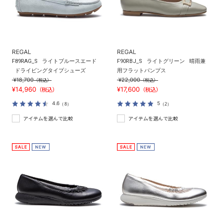
REGAL
REGAL
F89RAG_S
ライトブルースエード
F90RBJ_S
ライトグリーン
晴雨兼
ドライビングタイプシューズ
用フラットパンプス
¥18,700
¥22,000
（税込）
（税込）
¥14,960
¥17,600
（税込）
（税込）
4.6
5
（8）
（2）
アイテムを選んで比較
アイテムを選んで比較