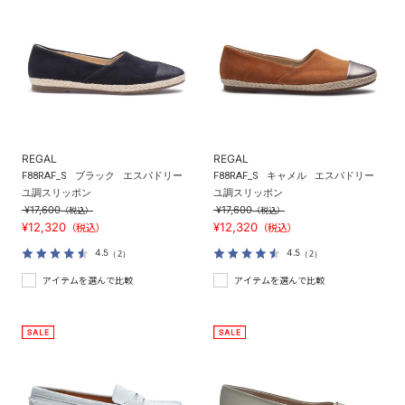
REGAL
REGAL
F88RAF_S
ブラック
エスパドリー
F88RAF_S
キャメル
エスパドリー
ユ調スリッポン
ユ調スリッポン
¥17,600
¥17,600
（税込）
（税込）
¥12,320
¥12,320
（税込）
（税込）
4.5
4.5
（2）
（2）
アイテムを選んで比較
アイテムを選んで比較