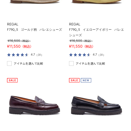
REGAL
REGAL
F79Q_S
ゴールド柄
バレエシューズ
F79Q_S
イエローアイボリー
バレエ
シューズ
¥16,500
¥16,500
（税込）
（税込）
¥11,550
¥11,550
（税込）
（税込）
4.7
4.7
（31）
（31）
アイテムを選んで比較
アイテムを選んで比較