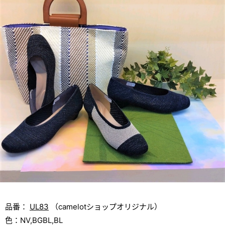
品番：
UL83
（camelotショップオリジナル）
色：NV,BGBL,BL