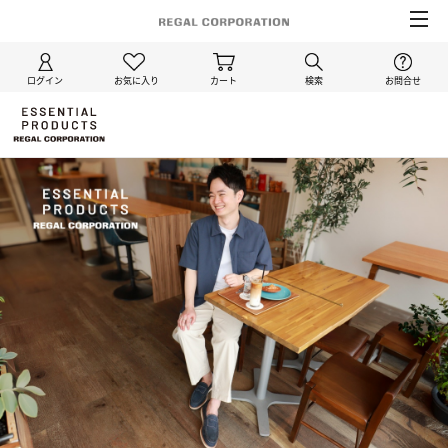
ログイン
お気に入り
カート
検索
お問合せ
BEAUFIT
ト
ッ
プ