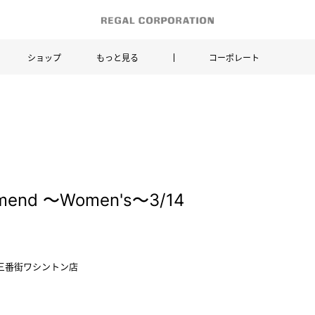
ショップ
もっと見る
コーポレート
mend ～Women's～3/14
阪急三番街ワシントン店