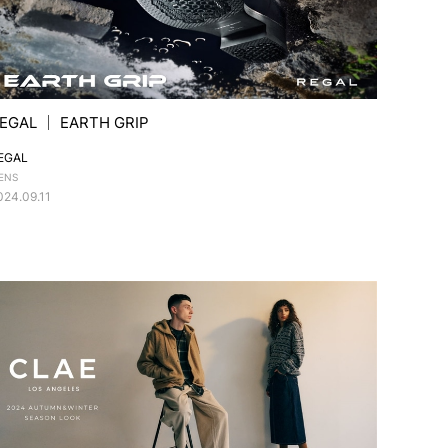
EGAL ｜ EARTH GRIP
EGAL
ENS
024.09.11