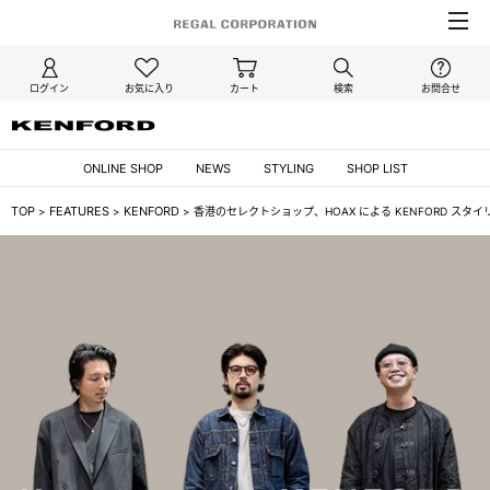
ログイン
お気に入り
カート
検索
お問合せ
ONLINE SHOP
NEWS
STYLING
SHOP LIST
TOP
FEATURES
KENFORD
>
>
>
香港のセレクトショップ、HOAX による KENFORD スタ
/kenford