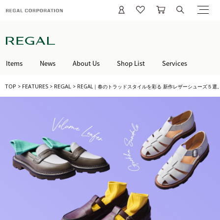
Items
News
About Us
Shop List
Services
TOP
FEATURES
REGAL
>
>
>
REGAL｜春のトラッドスタイルを彩る 新作レザーシューズ５選
/regal