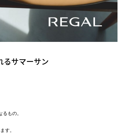
くれるサマーサン
なるもの。
。
れます。