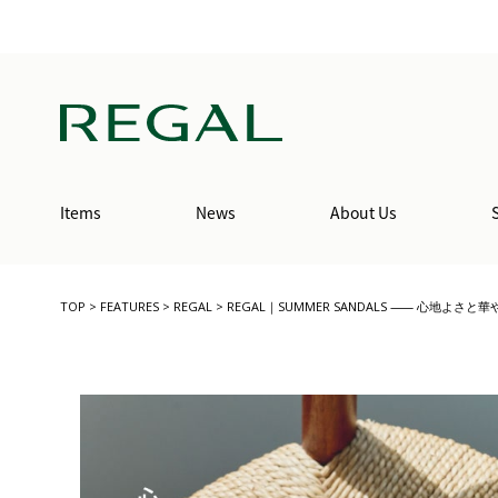
Items
News
About Us
TOP
>
FEATURES
>
REGAL
>
REGAL｜SUMMER SANDALS ⸺ 心地よ
/regal