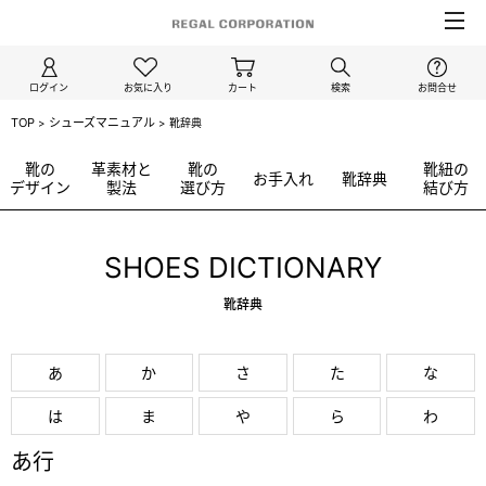
ログイン
お気に入り
カート
検索
お問合せ
TOP
シューズマニュアル
>
>
靴辞典
靴の
革素材と
靴の
靴紐の
お手入れ
靴辞典
デザイン
製法
選び方
結び方
SHOES DICTIONARY
靴辞典
あ
か
さ
た
な
は
ま
や
ら
わ
あ行