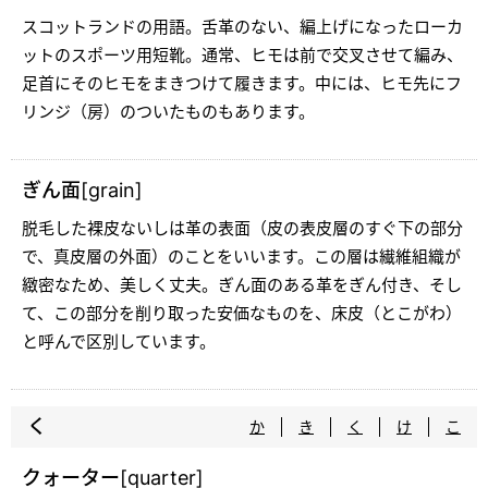
スコットランドの用語。舌革のない、編上げになったローカ
ットのスポーツ用短靴。通常、ヒモは前で交叉させて編み、
足首にそのヒモをまきつけて履きます。中には、ヒモ先にフ
リンジ（房）のついたものもあります。
ぎん面[grain]
脱毛した裸皮ないしは革の表面（皮の表皮層のすぐ下の部分
で、真皮層の外面）のことをいいます。この層は繊維組織が
緻密なため、美しく丈夫。ぎん面のある革をぎん付き、そし
て、この部分を削り取った安価なものを、床皮（とこがわ）
と呼んで区別しています。
く
か
き
く
け
こ
クォーター[quarter]