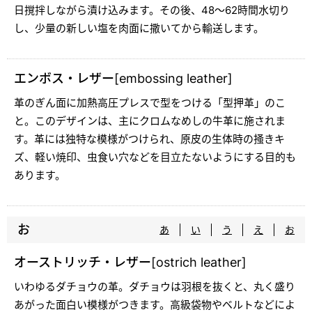
日撹拌しながら漬け込みます。その後、48～62時間水切り
し、少量の新しい塩を肉面に撒いてから輸送します。
エンボス・レザー[embossing leather]
革のぎん面に加熱高圧プレスで型をつける「型押革」のこ
と。このデザインは、主にクロムなめしの牛革に施されま
す。革には独特な模様がつけられ、原皮の生体時の掻きキ
ズ、軽い焼印、虫食い穴などを目立たないようにする目的も
あります。
お
あ
い
う
え
お
オーストリッチ・レザー[ostrich leather]
いわゆるダチョウの革。ダチョウは羽根を抜くと、丸く盛り
あがった面白い模様がつきます。高級袋物やベルトなどによ