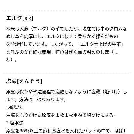
エルク[elk]
本来は大鹿（エルク）の革でしたが、現在では牛のクロムな
めし革を肉厚にし、エルクに似せて柔らかく揉んだもの
を“代用”しています。したがって、「エルク仕上げの牛革」
と呼ぶのが正確な表現。特色はぎん面の粗めのしぼ（し
わ）。
塩蔵[えんぞう]
原皮は保存や輸送過程で腐敗しないように塩蔵（塩づけ）し
ます。方法は二通りあります。
1.撤塩法
岩塩をふりかけた原皮を１枚１枚重ねて塩づけにする。
2.塩水法
原皮を95％以上の飽和食塩水を入れたバットの中で、ほぼ1