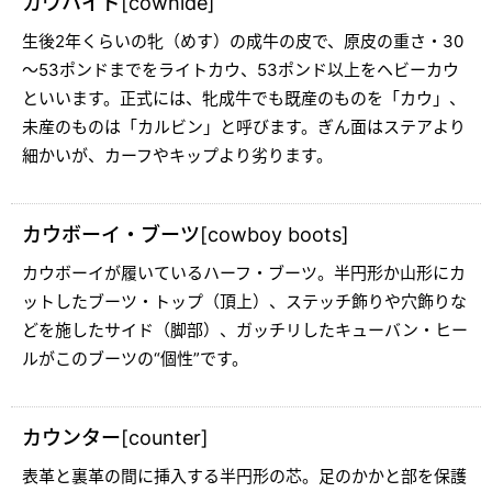
カウハイド[cowhide]
生後2年くらいの牝（めす）の成牛の皮で、原皮の重さ・30
～53ポンドまでをライトカウ、53ポンド以上をヘビーカウ
といいます。正式には、牝成牛でも既産のものを「カウ」、
未産のものは「カルビン」と呼びます。ぎん面はステアより
細かいが、カーフやキップより劣ります。
カウボーイ・ブーツ[cowboy boots]
カウボーイが履いているハーフ・ブーツ。半円形か山形にカ
ットしたブーツ・トップ（頂上）、ステッチ飾りや穴飾りな
どを施したサイド（脚部）、ガッチリしたキューバン・ヒー
ルがこのブーツの“個性”です。
カウンター[counter]
表革と裏革の間に挿入する半円形の芯。足のかかと部を保護