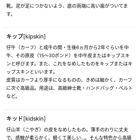
靴。泥が足につかないよう、底の両端に高い歯がついてま
す。
キップ[kipskin]
仔牛（カーフ）と成牛の間・生後6ヵ月から2年ぐらいを中
牛、その原皮（15～30ポンド）を中牛皮またはキップスキ
ンと呼びます。また、これをなめしたものをキップまたはキ
ップスキンといいます。
皮質はカーフより厚手になるものの、きめは細かく、カーフ
に次ぐ高級品。用途は、高級紳士靴・ハンドバッグ・ベルト
など。
キッド[kidskin]
仔山羊（こやぎ）の皮をなめしたもの。薄手のわりに丈夫
で、感触が柔らかく、軽くて美しい…。そんな特色から高級