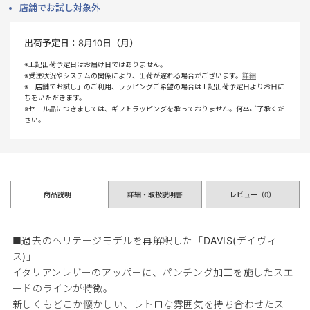
店舗でお試し対象外
出荷予定日：
8月10日（月）
※上記出荷予定日はお届け日ではありません。
※受注状況やシステムの関係により、出荷が遅れる場合がございます。
詳細
※「店舗でお試し」のご利用、ラッピングご希望の場合は上記出荷予定日よりお日に
ちをいただきます。
※セール品につきましては、ギフトラッピングを承っておりません。何卒ご了承くだ
さい。
商品説明
詳細・取扱説明書
レビュー（
0
）
■過去のヘリテージモデルを再解釈した「DAVIS(デイヴィ
ス)」
イタリアンレザーのアッパーに、パンチング加工を施したスエ
ードのラインが特徴。
新しくもどこか懐かしい、レトロな雰囲気を持ち合わせたスニ