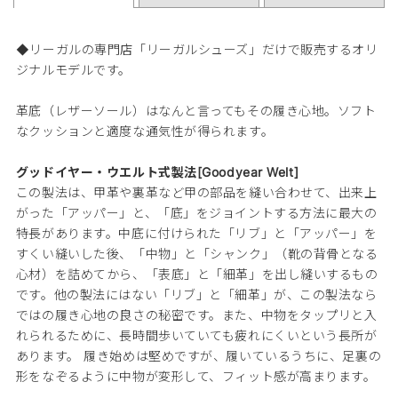
◆リーガルの専門店「リーガルシューズ」だけで販売するオリ
ジナルモデルです。
革底（レザーソール）はなんと言ってもその履き心地。ソフト
なクッションと適度な通気性が得られます。
グッドイヤー・ウエルト式製法[Goodyear Welt]
この製法は、甲革や裏革など甲の部品を縫い合わせて、出来上
がった「アッパー」と、「底」をジョイントする方法に最大の
特長があります。中底に付けられた「リブ」と「アッパー」を
すくい縫いした後、「中物」と「シャンク」（靴の背骨となる
心材）を詰めてから、「表底」と「細革」を出し縫いするもの
です。他の製法にはない「リブ」と「細革」が、この製法なら
ではの履き心地の良さの秘密です。また、中物をタップリと入
れられるために、長時間歩いていても疲れにくいという長所が
あります。 履き始めは堅めですが、履いているうちに、足裏の
形をなぞるように中物が変形して、フィット感が高まります。