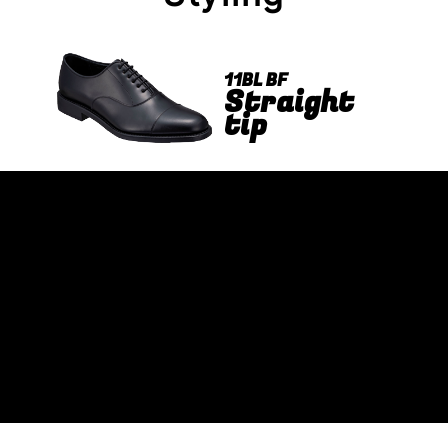
11BL BF
Straight
tip