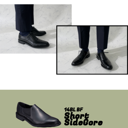
14BL BF
Short
SideGore