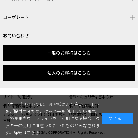
コーポレート
お問い合わせ
一般のお客様はこちら
法人のお客様はこちら
サイトご利用規約
情報セキュリティ基本方針
当ウェブサイトでは、お客様により良いサービス
個人情報保護基本方針
個人情報保護方針
をご提供するため、クッキーを利用しています。
カスタマーハラスメントに対する基本
特定商取引に関する表記
このまま当ウェブサイトをご利用になる場合、ク
閉じる
方針
ッキーの使用に同意いただいたものとみなされま
す。
詳細はこちら
©REGAL CORPORATION All Rights Reserved.