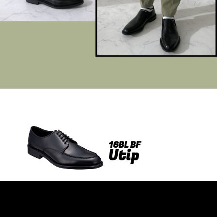
16BL BF
Utip