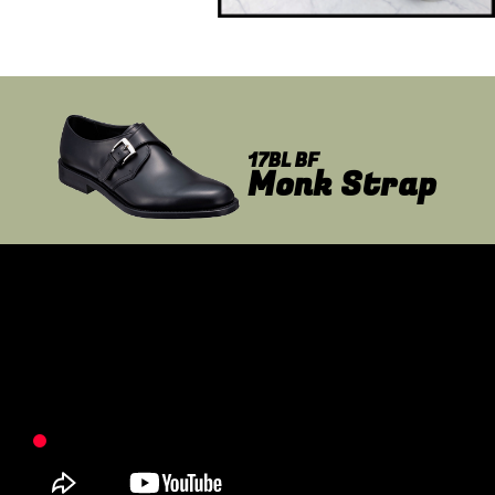
17BL BF
Monk Strap