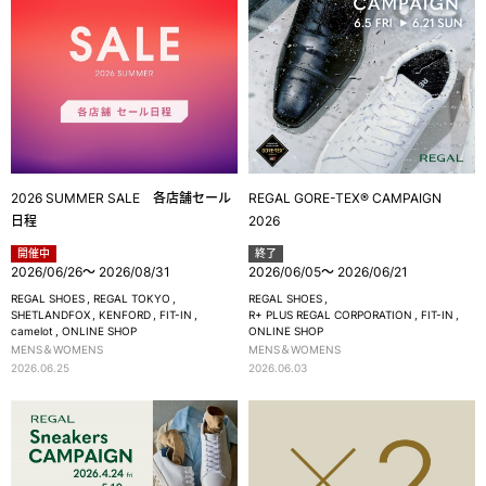
2026 SUMMER SALE 各店舗セール
REGAL GORE-TEX® CAMPAIGN
日程
2026
開催中
終了
2026/06/26
～
2026/08/31
2026/06/05
～
2026/06/21
REGAL SHOES
REGAL TOKYO
REGAL SHOES
SHETLANDFOX
KENFORD
FIT-IN
R+ PLUS REGAL CORPORATION
FIT-IN
camelot
ONLINE SHOP
ONLINE SHOP
MENS＆WOMENS
MENS＆WOMENS
2026.06.25
2026.06.03