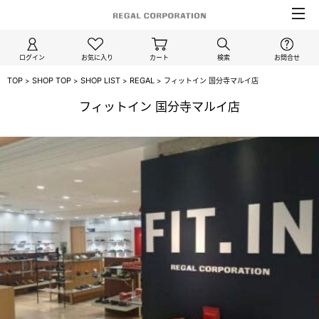
ログイン
お気に入り
カート
検索
お問合せ
TOP
SHOP TOP
SHOP LIST
REGAL
>
>
>
>
フィットイン 国分寺マルイ店
/regal
FIT-IN
MENS
フィットイン 国分寺マルイ店
/regal_walker
REGAL
/kenford
Regal Walker
/clarks
KENFORD
/polo_ralph_lauren
Clarks
/clae
POLO RALPH LAUREN
/redwood_river
CLAE
REDWOOD RIVER