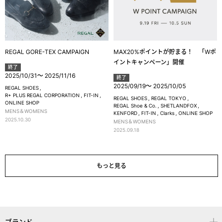
REGAL GORE-TEX CAMPAIGN
MAX20%ポイントが貯まる！ 「Wポ
イントキャンペーン」開催
終了
2025/10/31
～
2025/11/16
終了
2025/09/19
～
2025/10/05
REGAL SHOES
R+ PLUS REGAL CORPORATION
FIT-IN
REGAL SHOES
REGAL TOKYO
ONLINE SHOP
REGAL Shoe & Co.
SHETLANDFOX
MENS＆WOMENS
KENFORD
FIT-IN
Clarks
ONLINE SHOP
2025.10.30
MENS＆WOMENS
2025.09.18
もっと見る
ブランド