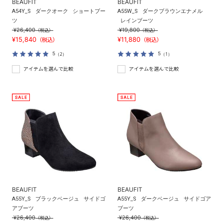
BEAUFIT
BEAUFIT
A54Y_S
ダークオーク
ショートブー
A55W_S
ダークブラウンエナメル
ツ
レインブーツ
¥26,400
¥19,800
（税込）
（税込）
¥15,840
¥11,880
（税込）
（税込）
5
5
（2）
（1）
アイテムを選んで比較
アイテムを選んで比較
BEAUFIT
BEAUFIT
A55Y_S
ブラックベージュ
サイドゴ
A55Y_S
ダークベージュ
サイドゴア
アブーツ
ブーツ
¥26,400
¥26,400
（税込）
（税込）