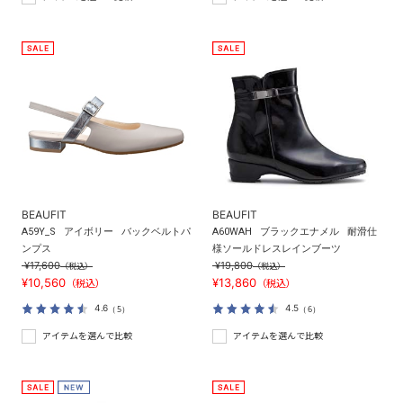
BEAUFIT
BEAUFIT
A59Y_S
アイボリー
バックベルトパ
A60WAH
ブラックエナメル
耐滑仕
ンプス
様ソールドレスレインブーツ
¥17,600
¥19,800
（税込）
（税込）
¥10,560
¥13,860
（税込）
（税込）
4.6
4.5
（5）
（6）
アイテムを選んで比較
アイテムを選んで比較