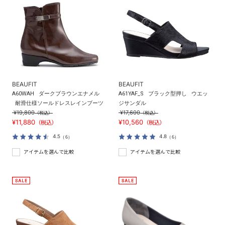
BEAUFIT
BEAUFIT
A60WAH
ダークブラウンエナメル
A61YAF_S
ブラック型押し
ウエッ
耐滑仕様ソールドレスレインブーツ
ジサンダル
¥19,800
¥17,600
（税込）
（税込）
¥11,880
¥10,560
（税込）
（税込）
4.5
4.8
（6）
（6）
アイテムを選んで比較
アイテムを選んで比較