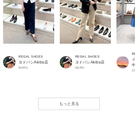
RE
REGAL SHOES
REGAL SHOES
イ
ヨドバシAkiba店
ヨドバシAkiba店
中
NARU
NARU
37
もっと見る