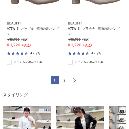
BEAUFIT
BEAUFIT
A75W_S
パープル
晴雨兼用パンプ
A75W_S
プラチナ
晴雨兼用パンプ
ス
ス
¥18,700
¥18,700
（税込）
（税込）
¥11,220
¥11,220
（税込）
（税込）
4.7
4.7
（7）
（7）
アイテムを選んで比較
アイテムを選んで比較
1
2
>
スタイリング