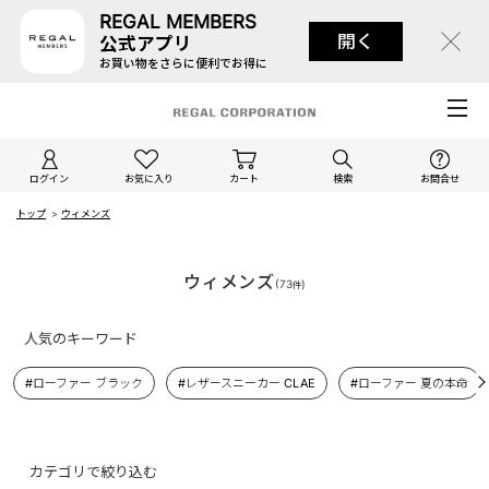
REGAL MEMBERS
開く
公式アプリ
お買い物をさらに便利でお得に
ログイン
お気に入り
カート
検索
お問合せ
トップ
>
ウィメンズ
ウィメンズ
(
73
)
件
人気のキーワード
#ローファー ブラック
#レザースニーカー CLAE
#ローファー 夏の本命
カテゴリで絞り込む