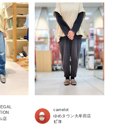
REGAL
camelot
TION
ゆめタウン大牟田店
ル店
ピヨ