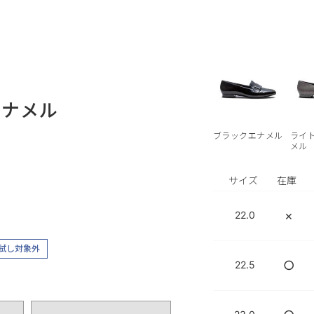
エナメル
ブラックエナメル
ライ
メル
サイズ
在庫
×
22.0
試し対象外
○
22.5