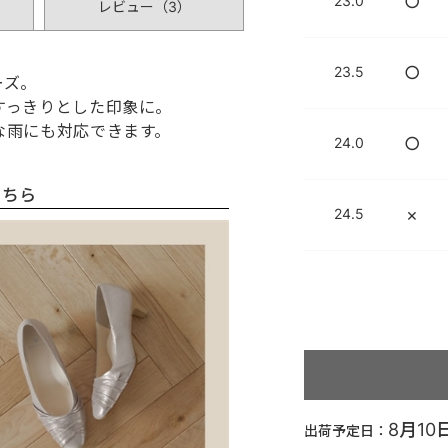
○
23.0
レビュー（
3
）
○
23.5
ーズ。
すっきりとした印象に。
な雨にも対応できます。
○
24.0
こちら
×
24.5
8月10
出荷予定日：