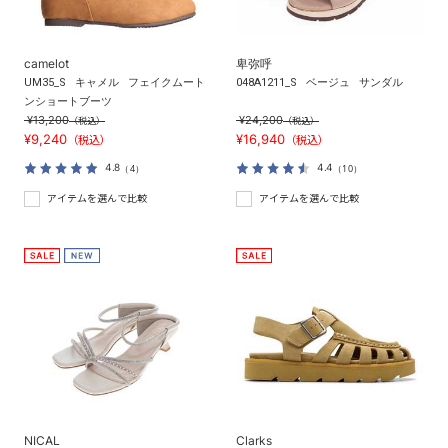
camelot
卑弥呼
UM35_S
キャメル
フェイクムート
048A1211_S
ベージュ
サンダル
ンショートブーツ
¥13,200
¥24,200
（税込）
（税込）
¥9,240
¥16,940
（税込）
（税込）
4.8
4.4
（4）
（10）
アイテムを選んで比較
アイテムを選んで比較
NICAL
Clarks