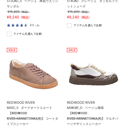
S12CAD_S
ベージュ
厚底ウエッジ
S14CAD
グレージュ
タッセルフラ
サンダル
ットシューズ
¥15,400
¥15,400
（税込）
（税込）
¥9,240
¥9,240
（税込）
（税込）
4.5
（4）
アイテムを選んで比較
アイテムを選んで比較
REDWOOD RIVER
REDWOOD RIVER
M05C_S
ダークオークスエード
M08CAF_D
ベージュ模様
【REDWOOD
【REDWOOD
RIVER×MINNETONKA(R)】 コートタ
RIVER×MINNETONKA(R)】 マルチパ
イプスニーカー
ーツデザインスニーカー