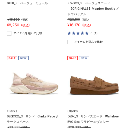
043B_S
ベージュ
ミュール
974GCS_S
ベージュスエード
【ORIGINALS】Meadow Buckle メ
ドウバックル
¥16,500
¥23,100
（税込）
（税込）
¥8,250
¥16,170
（税込）
（税込）
5
（1）
アイテムを選んで比較
アイテムを選んで比較
Clarks
Clarks
020KS26_S
サンド
Clarks Pace ク
060K_S
サンドスエード
Wallabee
ラークスペース
EVO Sea ワラビーエヴォシー
¥19,800
¥20,900
（税込）
（税込）