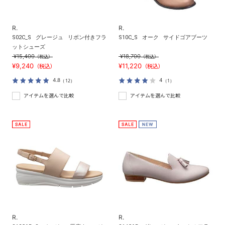
R.
R.
S02C_S
グレージュ
リボン付きフラ
S10C_S
オーク
サイドゴアブーツ
ットシューズ
¥15,400
¥18,700
（税込）
（税込）
¥9,240
¥11,220
（税込）
（税込）
4.8
4
（12）
（1）
アイテムを選んで比較
アイテムを選んで比較
R.
R.