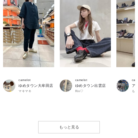
camelot
camelot
cam
ゆめタウン大牟田店
ゆめタウン出雲店
ア
マキマキ
Rin♡
も
もっと見る