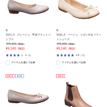
R.
R.
S01C_S
グレージュ
甲深フラットパ
S02C_S
ベージュ
リボン付きフラッ
ンプス
トシューズ
¥15,400
¥15,400
（税込）
（税込）
¥9,240
¥9,240
（税込）
（税込）
4
4.8
（5）
（12）
アイテムを選んで比較
アイテムを選んで比較