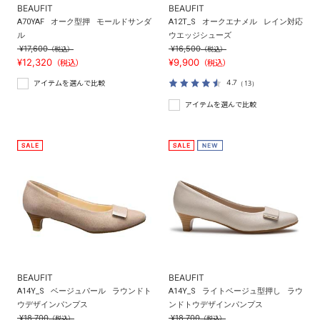
BEAUFIT
BEAUFIT
A70YAF
オーク型押
モールドサンダ
A12T_S
オークエナメル
レイン対応
ル
ウエッジシューズ
¥17,600
¥16,500
（税込）
（税込）
¥12,320
¥9,900
（税込）
（税込）
4.7
（13）
アイテムを選んで比較
アイテムを選んで比較
BEAUFIT
BEAUFIT
A14Y_S
ベージュパール
ラウンドト
A14Y_S
ライトベージュ型押し
ラウ
ウデザインパンプス
ンドトウデザインパンプス
¥18,700
¥18,700
（税込）
（税込）