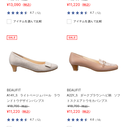
¥13,090
¥11,220
（税込）
（税込）
4.7
4.7
（12）
（12）
アイテムを選んで比較
アイテムを選んで比較
BEAUFIT
BEAUFIT
A14Y_S
ライトベージュパール
ラウ
A22Y_S
ダークブラウンヘビ柄
ソフ
ンドトウデザインパンプス
トスクエアトウモカパンプス
¥18,700
¥18,700
（税込）
（税込）
¥11,220
¥11,220
（税込）
（税込）
4.7
4.6
（12）
（14）