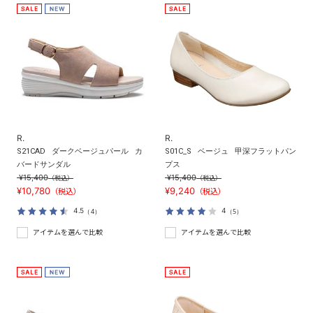
R.
R.
S21CAD
ダークベージュパール
カ
S01C_S
ベージュ
甲深フラットパン
バードサンダル
プス
¥15,400
¥15,400
（税込）
（税込）
¥10,780
¥9,240
（税込）
（税込）
4.5
4
（4）
（5）
アイテムを選んで比較
アイテムを選んで比較