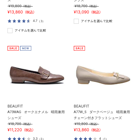
ス
ンプス
¥19,800
¥18,700
（税込）
（税込）
¥13,860
¥13,090
（税込）
（税込）
4.7
（3）
アイテムを選んで比較
アイテムを選んで比較
BEAUFIT
BEAUFIT
A73WAG
オークエナメル
晴雨兼用
A77W_S
ダークベージュ
晴雨兼用
シューズ
チェーン付きフラットシューズ
¥18,700
¥19,800
（税込）
（税込）
¥11,220
¥13,860
（税込）
（税込）
3.3
4
（3）
（1）