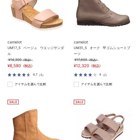
camelot
camelot
UM17_S
ベージュ
ウエッジサンダ
UM31_S
オーク
甲ゴムショートブ
ル
ーツ
¥14,300
¥17,600
（税込）
（税込）
¥8,580
¥12,320
（税込）
（税込）
4.7
4
（6）
（2）
アイテムを選んで比較
アイテムを選んで比較