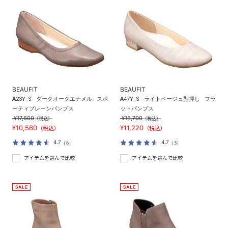
BEAUFIT
BEAUFIT
A23Y_S
ダークオークエナメル
スポ
A47Y_S
ライトベージュ型押し
フラ
ーティプレーンパンプス
ットパンプス
¥17,600
¥18,700
（税込）
（税込）
¥10,560
¥11,220
（税込）
（税込）
4.7
4.7
（6）
（3）
アイテムを選んで比較
アイテムを選んで比較