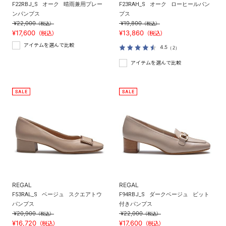
F22RBJ_S
オーク
晴雨兼用プレー
F23RAH_S
オーク
ローヒールパン
ンパンプス
プス
¥22,000
¥19,800
（税込）
（税込）
¥17,600
¥13,860
（税込）
（税込）
アイテムを選んで比較
4.5
（2）
アイテムを選んで比較
REGAL
REGAL
F53RAL_S
ベージュ
スクエアトウ
F94RBJ_S
ダークベージュ
ビット
パンプス
付きパンプス
¥20,900
¥22,000
（税込）
（税込）
¥16,720
¥17,600
（税込）
（税込）