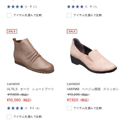
4
4
（1）
（1）
アイテムを選んで比較
アイテムを選んで比較
camelot
camelot
UL70_S
オーク
ショートブーツ
UM09AB
ベージュ模様
スリッポン
¥17,600
¥13,200
（税込）
（税込）
¥10,560
¥7,920
（税込）
（税込）
4.2
（6）
アイテムを選んで比較
アイテムを選んで比較