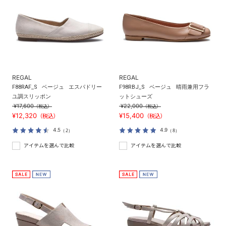
REGAL
REGAL
F88RAF_S
ベージュ
エスパドリー
F98RBJ_S
ベージュ
晴雨兼用フラ
ユ調スリッポン
ットシューズ
¥17,600
¥22,000
（税込）
（税込）
¥12,320
¥15,400
（税込）
（税込）
4.5
4.9
（2）
（8）
アイテムを選んで比較
アイテムを選んで比較