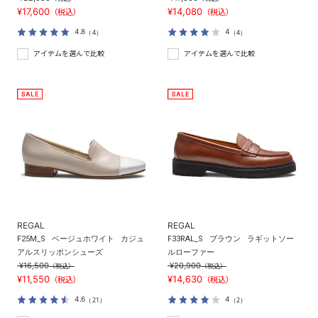
¥17,600
¥14,080
（税込）
（税込）
4.8
4
（4）
（4）
アイテムを選んで比較
アイテムを選んで比較
REGAL
REGAL
F25M_S
ベージュホワイト
カジュ
F33RAL_S
ブラウン
ラギットソー
アルスリッポンシューズ
ルローファー
¥16,500
¥20,900
（税込）
（税込）
¥11,550
¥14,630
（税込）
（税込）
4.6
4
（21）
（2）