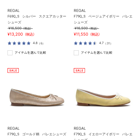
REGAL
REGAL
F69Q_S
シルバー
スクエアカッター
F79Q_S
ベージュアイボリー
バレエ
シューズ
シューズ
¥16,500
¥16,500
（税込）
（税込）
¥13,200
¥11,550
（税込）
（税込）
4.8
4.7
（6）
（31）
アイテムを選んで比較
アイテムを選んで比較
REGAL
REGAL
F79Q_S
ゴールド柄
バレエシューズ
F79Q_S
イエローアイボリー
バレエ