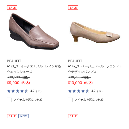
BEAUFIT
BEAUFIT
A12T_S
オークエナメル
レイン対応
A14Y_S
ベージュパール
ラウンドト
ウエッジシューズ
ウデザインパンプス
¥16,500
¥18,700
（税込）
（税込）
¥9,900
¥13,090
（税込）
（税込）
4.7
4.7
（13）
（12）
アイテムを選んで比較
アイテムを選んで比較