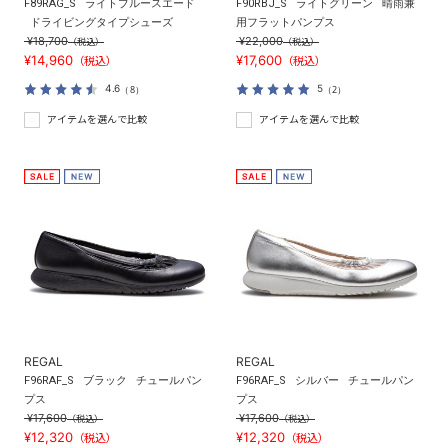
F89RAG_S
ライトブルースエード
F90RBJ_S
ライトグリーン
晴雨兼
ドライビングタイプシューズ
用フラットパンプス
¥18,700
¥22,000
（税込）
（税込）
¥14,960
¥17,600
（税込）
（税込）
4.6
5
（8）
（2）
アイテムを選んで比較
アイテムを選んで比較
REGAL
REGAL
F96RAF_S
ブラック
チュールパン
F96RAF_S
シルバー
チュールパン
プス
プス
¥17,600
¥17,600
（税込）
（税込）
¥12,320
¥12,320
（税込）
（税込）