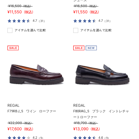
シューズ
¥16,500
¥16,500
（税込）
（税込）
¥11,550
¥11,550
（税込）
（税込）
4.7
4.7
（31）
（31）
アイテムを選んで比較
アイテムを選んで比較
REGAL
REGAL
F79RBJ_S
ワイン
ローファー
F80RAG_S
ブラック
イントレチャ
ートローファー
¥22,000
¥18,700
（税込）
（税込）
¥17,600
¥13,090
（税込）
（税込）
4.2
4.6
（9）
（9）