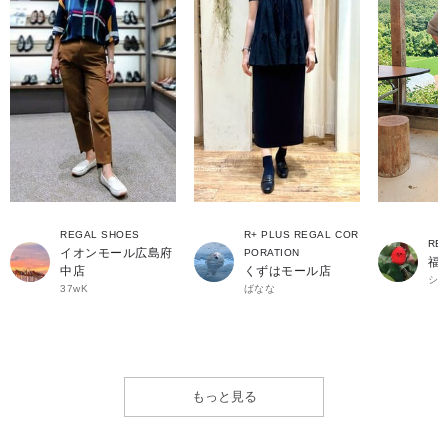
REGAL SHOES
R+ PLUS REGAL COR
RE
イオンモール広島府
PORATION
福
中店
くずはモール店
シ
37wK
ばなな
もっと見る