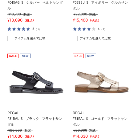
F04SAG_S
シルバー
ベルトサンダ
F05SBJ_S
アイボリー
グルカサン
ル
ダル
¥18,700
¥22,000
（税込）
（税込）
¥13,090
¥15,400
（税込）
（税込）
5
4
（3）
（1）
アイテムを選んで比較
アイテムを選んで比較
REGAL
REGAL
F31RAL_S
ブラック
フラットサン
F31RAL_S
ゴールド
フラットサン
ダル
ダル
¥20,900
¥20,900
（税込）
（税込）
¥14,630
¥14,630
（税込）
（税込）