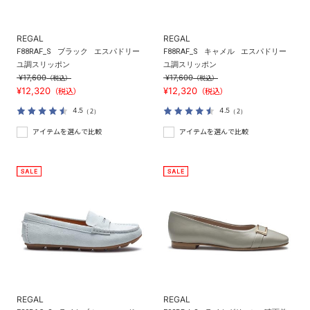
REGAL
REGAL
F88RAF_S
ブラック
エスパドリー
F88RAF_S
キャメル
エスパドリー
ユ調スリッポン
ユ調スリッポン
¥17,600
¥17,600
（税込）
（税込）
¥12,320
¥12,320
（税込）
（税込）
4.5
4.5
（2）
（2）
アイテムを選んで比較
アイテムを選んで比較
REGAL
REGAL