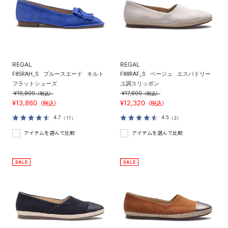
REGAL
REGAL
F85RAH_S
ブルースエード
キルト
F88RAF_S
ベージュ
エスパドリー
フラットシューズ
ユ調スリッポン
¥19,800
¥17,600
（税込）
（税込）
¥13,860
¥12,320
（税込）
（税込）
4.7
4.5
（11）
（2）
アイテムを選んで比較
アイテムを選んで比較