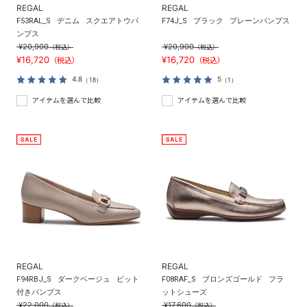
REGAL
REGAL
F53RAL_S
デニム
スクエアトウパ
F74J_S
ブラック
プレーンパンプス
ンプス
¥20,900
¥20,900
（税込）
（税込）
¥16,720
¥16,720
（税込）
（税込）
4.8
5
（18）
（1）
アイテムを選んで比較
アイテムを選んで比較
REGAL
REGAL
F94RBJ_S
ダークベージュ
ビット
F08RAF_S
ブロンズゴールド
フラ
付きパンプス
ットシューズ
¥22,000
¥17,600
（税込）
（税込）