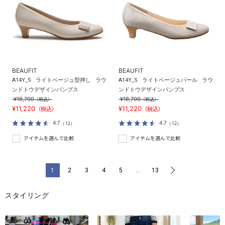
BEAUFIT
BEAUFIT
A14Y_S
ライトベージュ型押し
ラウ
A14Y_S
ライトベージュパール
ラウ
ンドトウデザインパンプス
ンドトウデザインパンプス
¥18,700
¥18,700
（税込）
（税込）
¥11,220
¥11,220
（税込）
（税込）
4.7
4.7
（12）
（12）
アイテムを選んで比較
アイテムを選んで比較
1
2
3
4
5
…
13
>
スタイリング