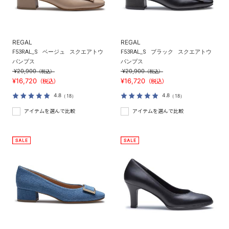
REGAL
REGAL
F53RAL_S
ベージュ
スクエアトウ
F53RAL_S
ブラック
スクエアトウ
パンプス
パンプス
¥20,900
¥20,900
（税込）
（税込）
¥16,720
¥16,720
（税込）
（税込）
4.8
4.8
（18）
（18）
アイテムを選んで比較
アイテムを選んで比較