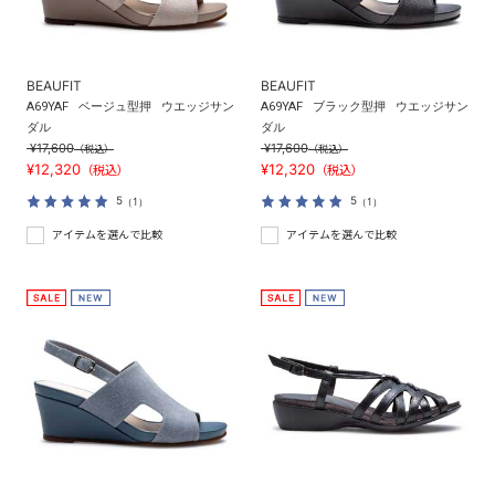
BEAUFIT
BEAUFIT
A69YAF
ベージュ型押
ウエッジサン
A69YAF
ブラック型押
ウエッジサン
ダル
ダル
¥17,600
¥17,600
（税込）
（税込）
¥12,320
¥12,320
（税込）
（税込）
5
5
（1）
（1）
アイテムを選んで比較
アイテムを選んで比較