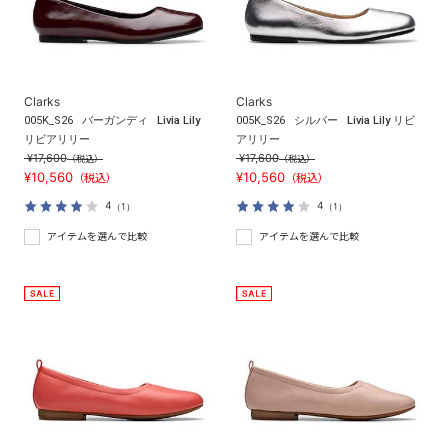
Clarks
Clarks
005K_S26
バーガンディ
Livia Lily
005K_S26
シルバー
Livia Lily リビ
リビアリリー
アリリー
¥17,600
¥17,600
（税込）
（税込）
¥10,560
¥10,560
（税込）
（税込）
4
4
（1）
（1）
アイテムを選んで比較
アイテムを選んで比較