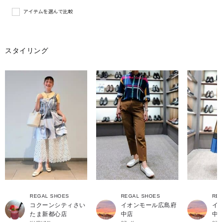
アイテムを選んで比較
スタイリング
REGAL SHOES
REGAL SHOES
RE
コクーンシティさい
イオンモール広島府
イ
たま新都心店
中店
中