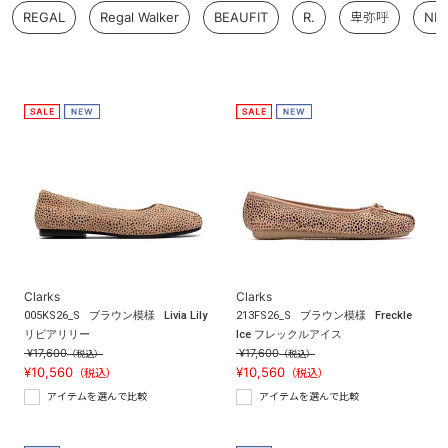
REGAL
Regal Walker
BEAUFIT
R.
卑弥呼
NIC
Clarks
Clarks
005KS26_S
ブラウン模様
Livia Lily
213FS26_S
ブラウン模様
Freckle
リビアリリー
Ice フレックルアイス
¥17,600
¥17,600
（税込）
（税込）
¥10,560
¥10,560
（税込）
（税込）
アイテムを選んで比較
アイテムを選んで比較