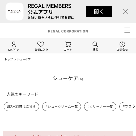
REGAL MEMBERS
開く
公式アプリ
お買い物をさらに便利でお得に
ログイン
お気に入り
カート
検索
お問合せ
トップ
>
シューケア
シューケア
(
)
件
人気のキーワード
#防水対策はこちら
#シュークリーム一覧
#クリーナー一覧
#ブラシ