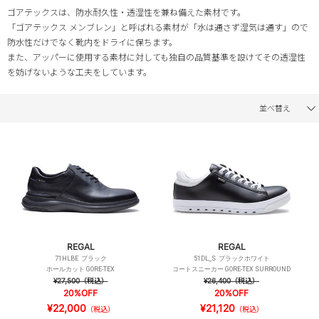
ゴアテックスは、防水耐久性・透湿性を兼ね備えた素材です。
「ゴアテックス メンブレン」と呼ばれる素材が「水は通さず湿気は通す」ので
防水性だけでなく靴内をドライに保ちます。
また、アッパーに使用する素材に対しても独自の品質基準を設けてその透湿性
を妨げないような工夫をしています。
並べ替え
REGAL
REGAL
71HLBE ブラック
51DL_S ブラックホワイト
ホールカット GORE-TEX
コートスニーカー GORE-TEX SURROUND
¥27,500
（税込）
¥26,400
（税込）
20%OFF
20%OFF
¥22,000
¥21,120
（税込）
（税込）