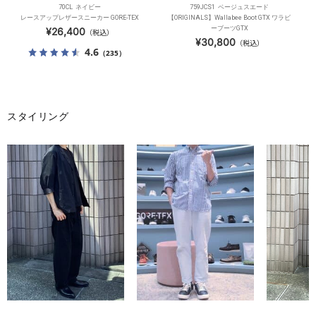
70CL ネイビー
759JCS1 ベージュスエード
レースアップレザースニーカー GORE-TEX
【ORIGINALS】Wallabee Boot GTX ワラビ
ーブーツGTX
¥26,400
（税込）
¥30,800
（税込）
4.6
（235）
スタイリング