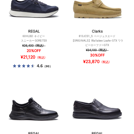
REGAL
Clarks
60HLBD ネイビー
813JCS1_S ベージュスエード
スニーカー GORE-TEX
【ORIGINALS】Wallabee Loafer GTX ワラ
¥26,400
（税込）
ビーローファーGTX
¥34,100
（税込）
20%OFF
30%OFF
¥21,120
（税込）
¥23,870
（税込）
4.6
（90）
REGAL
REGAL