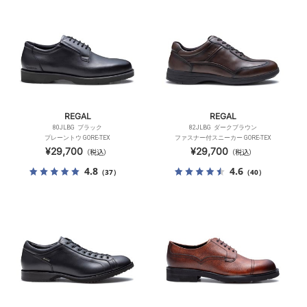
REGAL
REGAL
80JLBG ブラック
82JLBG ダークブラウン
プレーントウ GORE-TEX
ファスナー付スニーカー GORE-TEX
¥29,700
¥29,700
（税込）
（税込）
4.8
4.6
（37）
（40）