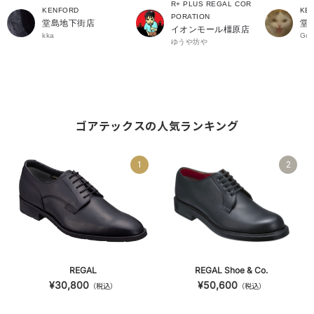
R+ PLUS REGAL COR
KENFORD
KE
PORATION
堂島地下街店
堂
イオンモール橿原店
kka
Got
ゆうや坊や
ゴアテックスの人気ランキング
1
2
REGAL
REGAL Shoe & Co.
¥30,800
¥50,600
（税込）
（税込）