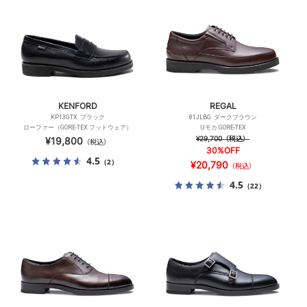
KENFORD
REGAL
KP13GTX ブラック
81JLBG ダークブラウン
ローファー（GORE-TEX フットウェア）
Uモカ GORE-TEX
¥29,700
（税込）
¥19,800
（税込）
30%OFF
4.5
（2）
¥20,790
（税込）
4.5
（22）