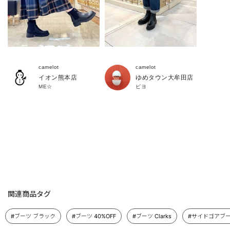
camelot
camelot
イオン熊本店
ゆめタウン大牟田店
ME☆
ピヨ
関連商品タグ
#ブーツ ブラック
#ブーツ 40%OFF
#ブーツ Clarks
#サイドゴアブー