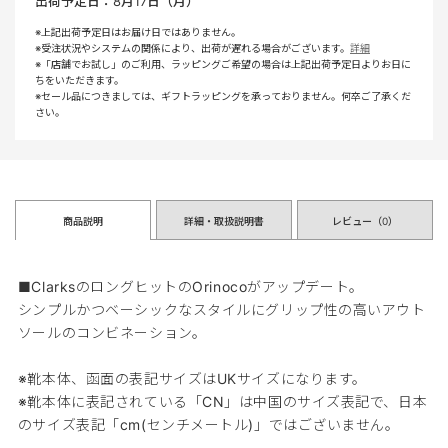
出荷予定日：
8月17日（月）
※上記出荷予定日はお届け日ではありません。
※受注状況やシステムの関係により、出荷が遅れる場合がございます。
詳細
※「店舗でお試し」のご利用、ラッピングご希望の場合は上記出荷予定日よりお日に
ちをいただきます。
※セール品につきましては、ギフトラッピングを承っておりません。何卒ご了承くだ
さい。
商品説明
詳細・取扱説明書
レビュー（
0
）
■ClarksのロングヒットのOrinocoがアップデート。
シンプルかつベーシックなスタイルにグリップ性の高いアウト
ソールのコンビネーション。
※靴本体、函面の表記サイズはUKサイズになります。
※靴本体に表記されている「CN」は中国のサイズ表記で、日本
のサイズ表記「cm(センチメートル)」ではございません。