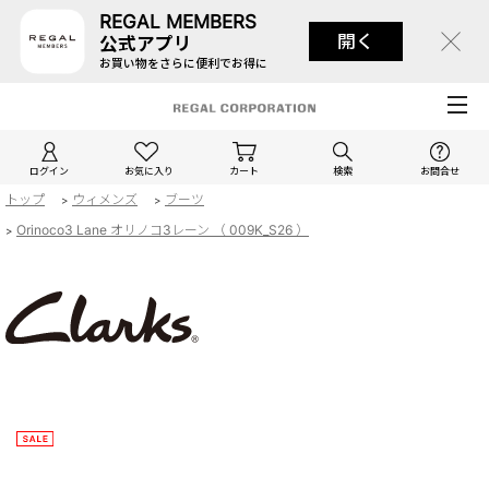
REGAL MEMBERS
開く
公式アプリ
お買い物をさらに便利でお得に
ログイン
お気に入り
カート
検索
お問合せ
トップ
ウィメンズ
ブーツ
>
>
Orinoco3 Lane オリノコ3レーン （ 009K_S26 ）
>