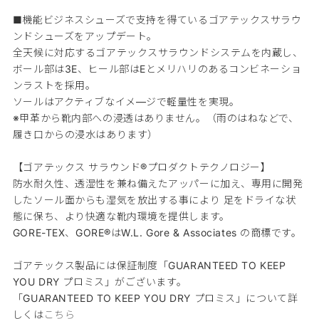
■機能ビジネスシューズで支持を得ているゴアテックスサラウ
ンドシューズをアップデート。
全天候に対応するゴアテックスサラウンドシステムを内蔵し、
ボール部は3E、ヒール部はEとメリハリのあるコンビネーショ
ンラストを採用。
ソールはアクティブなイメ―ジで軽量性を実現。
※甲革から靴内部への浸透はありません。（雨のはねなどで、
履き口からの浸水はあります）
【ゴアテックス サラウンド®プロダクトテクノロジー】
防水耐久性、透湿性を兼ね備えたアッパーに加え、専用に開発
したソール面からも湿気を放出する事により 足をドライな状
態に保ち、より快適な靴内環境を提供します。
GORE-TEX、GORE®はW.L. Gore & Associates の商標です。
ゴアテックス製品には保証制度「GUARANTEED TO KEEP
YOU DRY プロミス」がございます。
「GUARANTEED TO KEEP YOU DRY プロミス」について詳
しくは
こちら