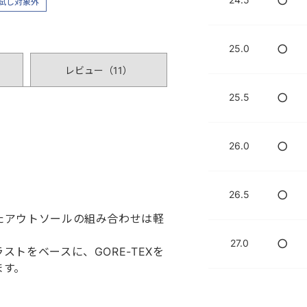
○
試し対象外
○
25.0
レビュー（
11
）
○
25.5
○
26.0
○
26.5
たアウトソールの組み合わせは軽
○
27.0
トをベースに、GORE-TEXを
ます。