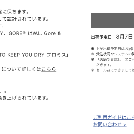
態に保ちます。
して設計されています。
す。
Y、GORE® はW.L. Gore &
8月7
出荷予定日：
上記出荷予定日はお届
 KEEP YOU DRY プロミス」
受注状況やシステムの
「店舗でお試し」のご
だきます。
ロミス」について詳しくは
こちら
セール品につきまして
m』。
築き上げられています。
ご利用ガイドはこち
お問い合わせ >