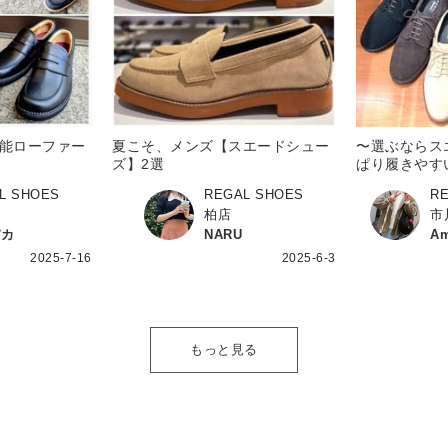
能ローファー
夏こそ、メンズ【スエードシュー
〜選ぶならス
ズ】2選
ぱり履きやす
L SHOES
REGAL SHOES
R
店
柏店
市
パカ
NARU
Am
2025-7-16
2025-6-3
もっと見る