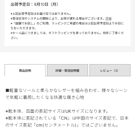
出荷予定日：
8月10日（月）
※上記出荷予定日はお届け日ではありません。
※受注状況やシステムの関係により、出荷が遅れる場合がございます。
詳細
※「店舗でお試し」のご利用、ラッピングご希望の場合は上記出荷予定日よりお日に
ちをいただきます。
※セール品につきましては、ギフトラッピングを承っておりません。何卒ご了承くだ
さい。
商品説明
詳細・取扱説明書
レビュー（
3
）
■軽量なソールと柔らかなレザーを組み合わせ、様々なシーン
で気軽に着用したくなる快適な履き心地
※靴本体、函面の表記サイズはUKサイズになります。
※靴本体に表記されている「CN」は中国のサイズ表記で、日本
のサイズ表記「cm(センチメートル)」ではございません。