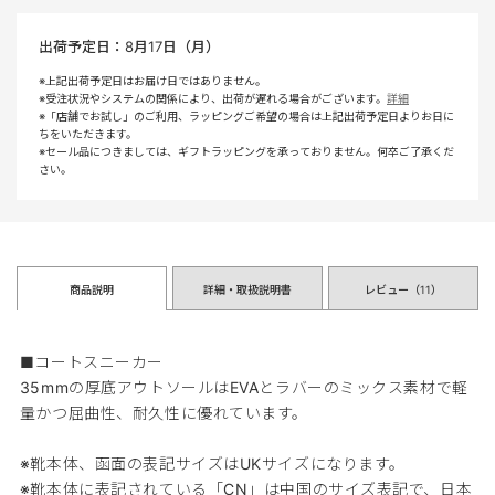
出荷予定日：
8月17日（月）
※上記出荷予定日はお届け日ではありません。
※受注状況やシステムの関係により、出荷が遅れる場合がございます。
詳細
※「店舗でお試し」のご利用、ラッピングご希望の場合は上記出荷予定日よりお日に
ちをいただきます。
※セール品につきましては、ギフトラッピングを承っておりません。何卒ご了承くだ
さい。
商品説明
詳細・取扱説明書
レビュー（
11
）
■コートスニーカー
35mmの厚底アウトソールはEVAとラバーのミックス素材で軽
量かつ屈曲性、耐久性に優れています。
※靴本体、函面の表記サイズはUKサイズになります。
※靴本体に表記されている「CN」は中国のサイズ表記で、日本