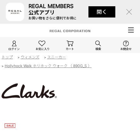
REGAL MEMBERS
開く
公式アプリ
お買い物をさらに便利でお得に
ログイン
お気に入り
カート
検索
お問合せ
トップ
ウィメンズ
スニーカー
>
>
Hollyhock Walk ホリホック ウォーク （ 890G_S ）
>