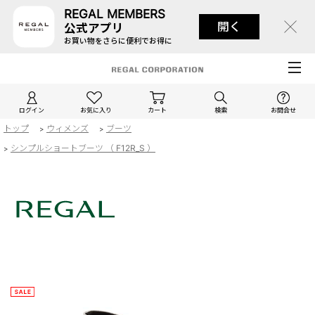
REGAL MEMBERS
開く
公式アプリ
お買い物をさらに便利でお得に
ログイン
お気に入り
カート
検索
お問合せ
トップ
ウィメンズ
ブーツ
>
>
シンプルショートブーツ （ F12R_S ）
>