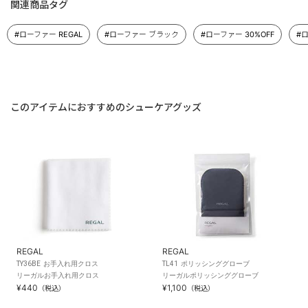
関連商品タグ
#ローファー REGAL
#ローファー ブラック
#ローファー 30%OFF
#
このアイテムにおすすめのシューケアグッズ
REGAL
REGAL
TY36BE お手入れ用クロス
TL41 ポリッシンググローブ
リーガルお手入れ用クロス
リーガルポリッシンググローブ
¥440
¥1,100
（税込）
（税込）