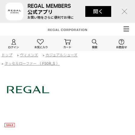
REGAL MEMBERS
開く
公式アプリ
お買い物をさらに便利でお得に
ログイン
お気に入り
カート
検索
お問合せ
トップ
ウィメンズ
カジュアルシューズ
>
>
タッセルローファー （ F50R_S ）
>