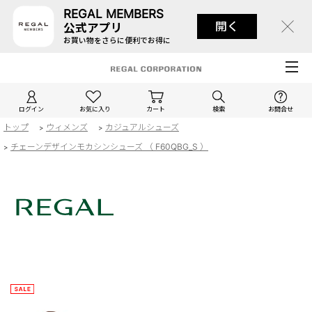
REGAL MEMBERS
開く
公式アプリ
お買い物をさらに便利でお得に
ログイン
お気に入り
カート
検索
お問合せ
トップ
ウィメンズ
カジュアルシューズ
>
>
チェーンデザインモカシンシューズ （ F60QBG_S ）
>