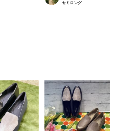
i
セミロング