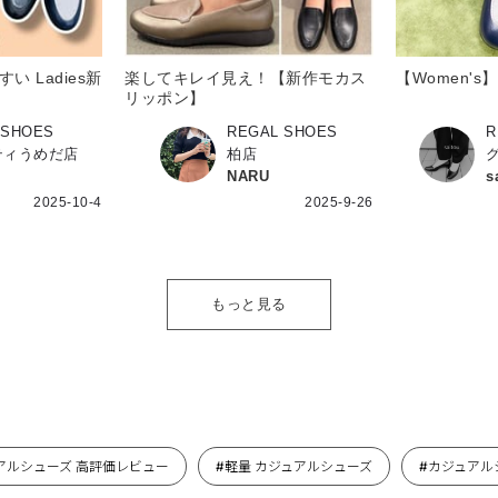
 Ladies新
楽してキレイ見え！【新作モカス
【Women'
リッポン】
 SHOES
REGAL SHOES
R
ティうめだ店
柏店
NARU
s
2025-10-4
2025-9-26
もっと見る
アルシューズ 高評価レビュー
#軽量 カジュアルシューズ
#カジュアルシ