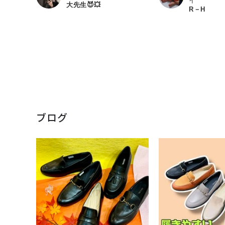
イ
大先生😈💥
R－H
ブログ