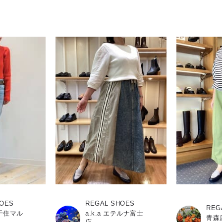
HOES
REGAL SHOES
REG
北千住マル
a.k.a エテルナ富士
青森