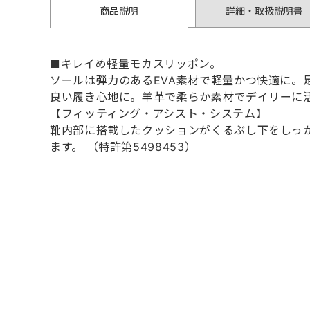
商品説明
詳細・取扱説明書
■キレイめ軽量モカスリッポン。
ソールは弾力のあるEVA素材で軽量かつ快適に。
良い履き心地に。羊革で柔らか素材でデイリーに
【フィッティング・アシスト・システム】
靴内部に搭載したクッションがくるぶし下をしっ
ます。 （特許第5498453）