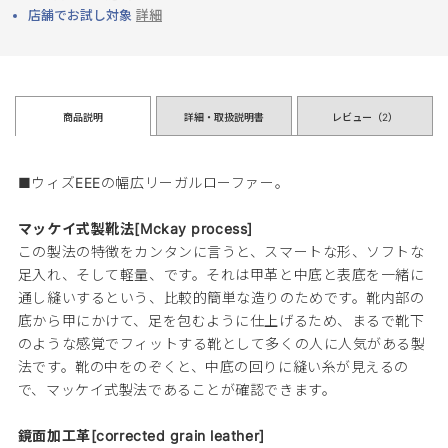
店舗でお試し対象
詳細
商品説明
詳細・取扱説明書
レビュー（
2
）
■ウィズEEEの幅広リーガルローファー。
マッケイ式製靴法[Mckay process]
この製法の特徴をカンタンに言うと、スマートな形、ソフトな
足入れ、そして軽量、です。それは甲革と中底と表底を一緒に
通し縫いするという、比較的簡単な造りのためです。靴内部の
底から甲にかけて、足を包むように仕上げるため、まるで靴下
のような感覚でフィットする靴として多くの人に人気がある製
法です。靴の中をのぞくと、中底の回りに縫い糸が見えるの
で、マッケイ式製法であることが確認できます。
鏡面加工革[corrected grain leather]