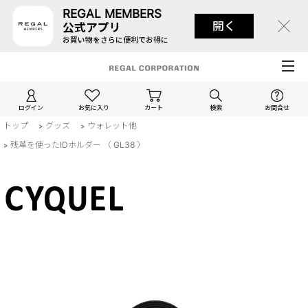
REGAL MEMBERS
開く
公式アプリ
お買い物をさらに便利でお得に
ログイン
お気に入り
カート
検索
お問合せ
トップ
グッズ
ウォレット他
>
>
残革を使ったIDホルダー （ GL38 ）
>