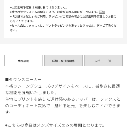
※上記出荷予定日はお届け日ではありません。
※受注状況やシステムの関係により、出荷が遅れる場合がございます。
詳細
※「店舗でお試し」のご利用、ラッピングご希望の場合は上記出荷予定日よりお日に
ちをいただきます。
※セール品につきましては、ギフトラッピングを承っておりません。何卒ご了承くだ
さい。
商品説明
詳細・取扱説明書
レビュー（
1
）
■タウンスニーカー
本格ランニングシューズのデザインをベースに、街歩きに最適
な機能を凝縮いたしました。
生地にプリントを施した透け感のあるアッパーは、ソックスと
のコーディネート次第で「魅せる足元」を楽しむことができま
す。
※こちらの商品はメンズサイズのみの展開となります。