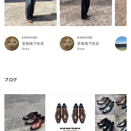
04.底材
KENFORD
KENFORD
堂島地下街店
堂島地下街店
Gota
Gota
ブログ
グリップ力を高めるために、アウトドアブーツ等に使用されるタ
ンクソールのデザインから着想を得た、合成ゴム素材のアウトソ
ールを使用しています。
デザイン性がありながら、ドレスシューズの外観を損なわないボ
リューム感にこだわり作成したオリジナル仕様です。