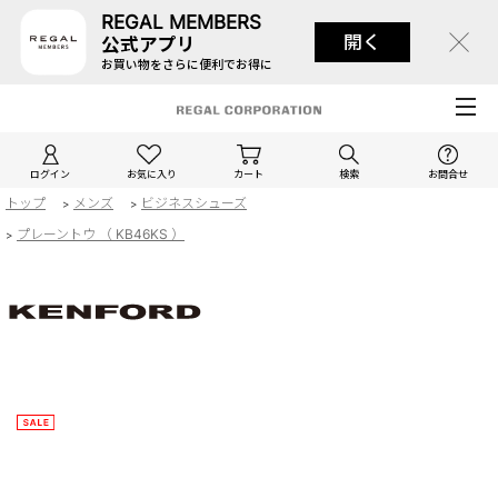
REGAL MEMBERS
開く
公式アプリ
お買い物をさらに便利でお得に
ログイン
お気に入り
カート
検索
お問合せ
トップ
メンズ
ビジネスシューズ
>
>
プレーントウ （ KB46KS ）
>