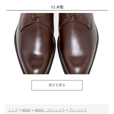
02.木型
続きを見る
幅広い世代が履ける安心感のあるドレスシューズを目指し木型を
開発しました。
3Eの幅広設計ながら、それを感じさせない程よくシャープにデザ
インされたシルエットです。
トップ
>
MENS
>
MENS プレーントウ
>
プレーントウ