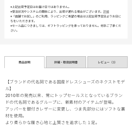
※上記出荷予定日はお届け日ではありません。
※受注状況やシステムの関係により、出荷が遅れる場合がございます。
詳細
※「店舗でお試し」のご利用、ラッピングご希望の場合は上記出荷予定日よりお日に
ちをいただきます。
※セール品につきましては、ギフトラッピングを承っておりません。何卒ご了承くだ
さい。
商品説明
詳細・取扱説明書
レビュー（
3
）
【ブランドの代名詞である国産ドレスシューズのネクストモデ
ル】
2010年の発売以来、常にトップセールスとなっているブラン
ドの代名詞であるグループに、新素材のアイテムが登場。
アッパーを銀付きレザーに変更し、つま先部分にはソフトな裏
材を使用。
より柔らかな履き心地と上質さを追求した１足。