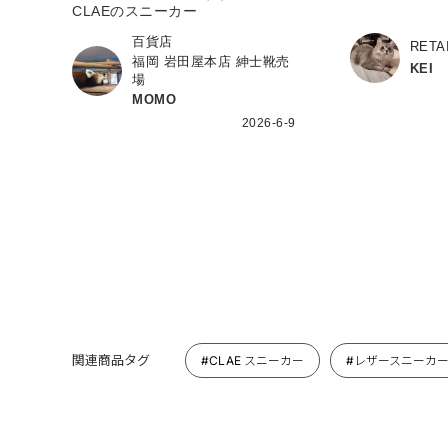
CLAEのスニーカー
百貨店
RETA
福岡 岩田屋本店 紳士靴売
KEI
場
MOMO
2026-6-9
関連商品タグ
#CLAE スニーカー
#レザースニーカー 