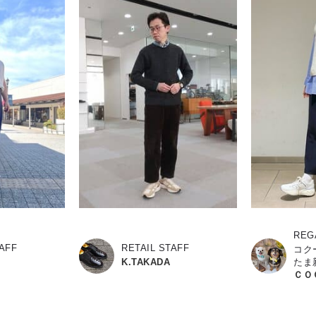
REG
TAFF
RETAIL STAFF
コク
K.TAKADA
たま
ＣＯ