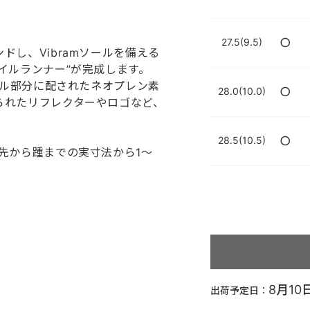
○
27.5(9.5)
し、Vibramソールを備える
イルランナー”が完成します。
ール部分に配されたネオプレン素
○
28.0(10.0)
られたリフレクターやロゴなど、
○
28.5(10.5)
先から踵までの実寸法から1～
8月10
出荷予定日：