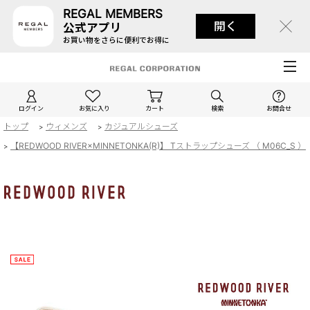
REGAL MEMBERS
開く
公式アプリ
お買い物をさらに便利でお得に
ログイン
お気に入り
カート
検索
お問合せ
トップ
ウィメンズ
カジュアルシューズ
>
>
【REDWOOD RIVER×MINNETONKA(R)】 Tストラップシューズ （ M06C_S ）
>