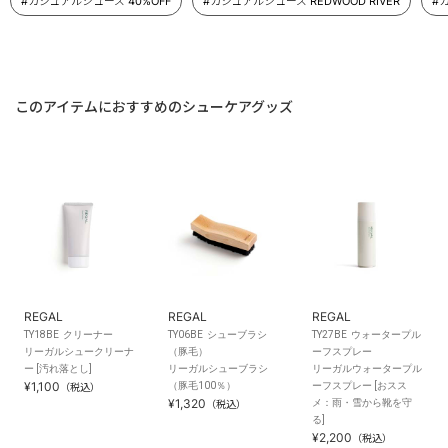
#カジュアルシューズ 40%OFF
#カジュアルシューズ REDWOOD RIVER
#
このアイテムにおすすめのシューケアグッズ
REGAL
REGAL
REGAL
TY18BE クリーナー
TY06BE シューブラシ
TY27BE ウォータープル
リーガルシュークリーナ
（豚毛）
ーフスプレー
ー [汚れ落とし]
リーガルシューブラシ
リーガルウォータープル
¥1,100
（豚毛100％）
ーフスプレー [おスス
（税込）
¥1,320
メ：雨・雪から靴を守
（税込）
る]
¥2,200
（税込）