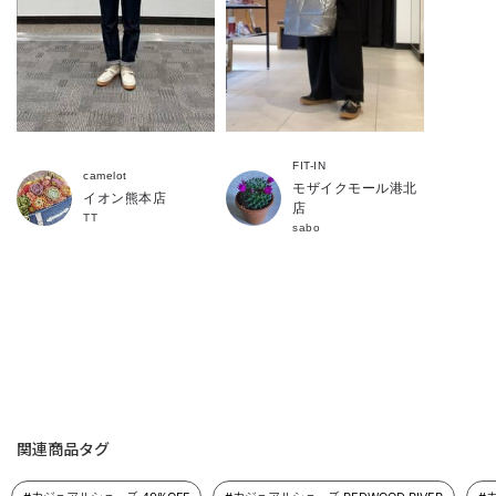
FIT-IN
camelot
モザイクモール港北
イオン熊本店
店
TT
sabo
関連商品タグ