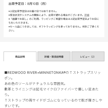
出荷予定日：
8月10日（月）
※上記出荷予定日はお届け日ではありません。
※受注状況やシステムの関係により、出荷が遅れる場合がございます。
詳細
※「店舗でお試し」のご利用、ラッピングご希望の場合は上記出荷予定日よりお日に
ちをいただきます。
※セール品につきましては、ギフトラッピングを承っておりません。何卒ご了承くだ
さい。
商品説明
詳細・取扱説明書
レビュー（
2
）
■REDWOOD RIVER×MINNETONKA®のＴストラップスリッ
ポン。
あめ色のソールがナチュラルな雰囲気。
敷革とライニングは起毛マイクロファイバーで優しい足あた
り。
Ｔストラップの両サイドがゴムになっているので脱ぎ履きしや
すいです。