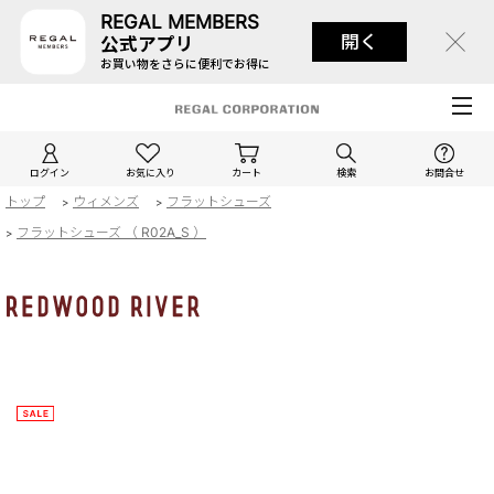
REGAL MEMBERS
開く
公式アプリ
お買い物をさらに便利でお得に
ログイン
お気に入り
カート
検索
お問合せ
トップ
ウィメンズ
フラットシューズ
>
>
フラットシューズ （ R02A_S ）
>