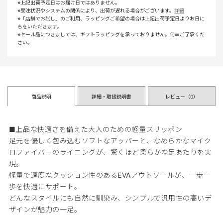
※上記出荷予定日はお届け日ではありません。
※受注状況やシステムの関係により、出荷が遅れる場合がございます。
詳細
※「店舗でお試し」のご利用、ラッピングご希望の場合は上記出荷予定日よりお日に
ちをいただきます。
※セール品につきましては、ギフトラッピングを承っておりません。何卒ご了承くだ
さい。
商品説明
詳細・取扱説明書
レビュー（
0
）
■上品な快適さを備えた大人のための軽量スリッポン
足元を優しく包み込むソフトなアッパーと、なめらかなマイク
ロファイバーのライニングが、驚くほど柔らかな足あたりを実
現。
軽量で適度なクッション性のあるEVAアウトソールが、一歩一
歩を快適にサポート。
どんなスタイルにも自然に馴染み、シンプルで汎用性の高いデ
ザインが魅力の一足。