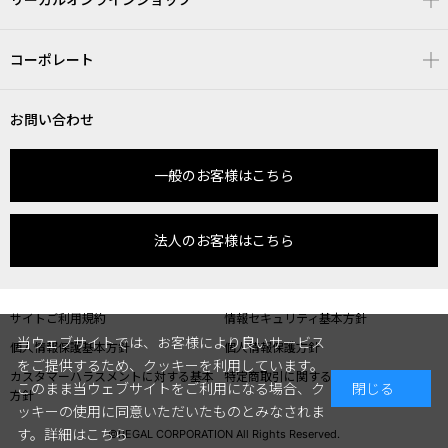
コーポレート
お問い合わせ
一般のお客様はこちら
法人のお客様はこちら
サイトご利用規約
情報セキュリティ基本方針
当ウェブサイトでは、お客様により良いサービス
個人情報保護基本方針
個人情報保護方針
をご提供するため、クッキーを利用しています。
カスタマーハラスメントに対する基本
特定商取引に関する表記
このまま当ウェブサイトをご利用になる場合、ク
閉じる
方針
ッキーの使用に同意いただいたものとみなされま
す。
詳細はこちら
©REGAL CORPORATION All Rights Reserved.