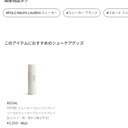
関連商品タグ
#POLO RALPH LAUREN スニーカー
#スニーカー ブラック
#スエード ス
このアイテムにおすすめのシューケアグッズ
REGAL
TY27BE ウォータープルーフスプレー
リーガルウォータープルーフスプレー
[おススメ：雨・雪から靴を守る]
¥2,200
（税込）