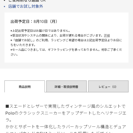
ご使用前なら返品 OK
店舗でお試し対象外
出荷予定日：
8月10日（月）
※上記出荷予定日はお届け日ではありません。
※受注状況やシステムの関係により、出荷が遅れる場合がございます。
詳細
※「店舗でお試し」のご利用、ラッピングご希望の場合は上記出荷予定日よりお日に
ちをいただきます。
※セール品につきましては、ギフトラッピングを承っておりません。何卒ご了承くだ
さい。
商品説明
詳細・取扱説明書
レビュー（
0
）
■スエードとレザーで実現したヴィンテージ風のシルエットで
Poloのクラシックスニーカーをアップデートしたヘリテージエ
ラ。
かかとサポートを一体化したラバーカップソール構造とデュア