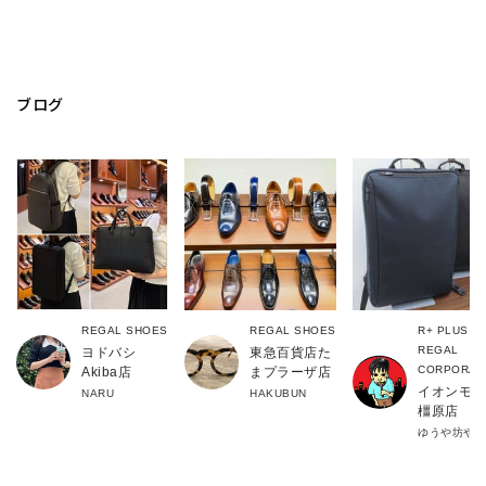
ブログ
REGAL SHOES
REGAL SHOES
R+ PLUS
REGAL
ヨドバシ
東急百貨店た
CORPORAT
Akiba店
まプラーザ店
イオンモー
NARU
HAKUBUN
橿原店
ゆうや坊や