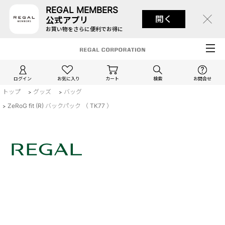
REGAL MEMBERS
開く
公式アプリ
お買い物をさらに便利でお得に
ログイン
お気に入り
カート
検索
お問合せ
トップ
グッズ
バッグ
>
>
ZeRoG fit (R) バックパック （ TK77 ）
>