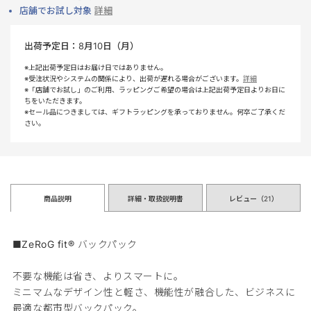
店舗でお試し対象
詳細
出荷予定日：
8月10日（月）
※上記出荷予定日はお届け日ではありません。
※受注状況やシステムの関係により、出荷が遅れる場合がございます。
詳細
※「店舗でお試し」のご利用、ラッピングご希望の場合は上記出荷予定日よりお日に
ちをいただきます。
※セール品につきましては、ギフトラッピングを承っておりません。何卒ご了承くだ
さい。
商品説明
詳細・取扱説明書
レビュー（
21
）
■ZeRoG fit® バックパック
不要な機能は省き、よりスマートに。
ミニマムなデザイン性と軽さ、機能性が融合した、ビジネスに
最適な都市型バックパック。