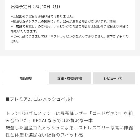
出荷予定日：
8月10日（月）
※上記出荷予定日はお届け日ではありません。
※受注状況やシステムの関係により、出荷が遅れる場合がございます。
詳細
※「店舗でお試し」のご利用、ラッピングご希望の場合は上記出荷予定日よりお日に
ちをいただきます。
※セール品につきましては、ギフトラッピングを承っておりません。何卒ご了承くだ
さい。
商品説明
詳細・取扱説明書
レビュー（
7
）
■プレミアム ゴムメッシュベルト
トレンドのゴムメッシュに最高峰レザー「コードヴァン」を組
み合わせた、REGALならではの贅沢な一本
厳選した国産ゴムメッシュによる、ストレスフリーな高い伸縮
性と体型を選ばない抜群のフィット感