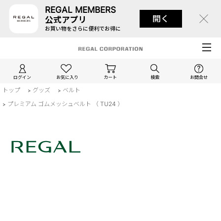
REGAL MEMBERS
開く
公式アプリ
お買い物をさらに便利でお得に
ログイン
お気に入り
カート
検索
お問合せ
トップ
グッズ
ベルト
>
>
プレミアム ゴムメッシュベルト （ TU24 ）
>