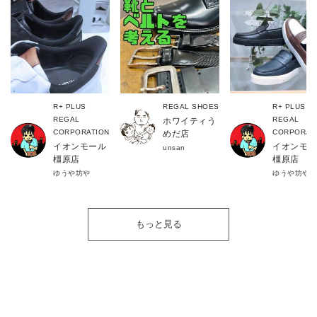
R+ PLUS
REGAL SHOES
R+ PLUS
REGAL
REGAL
ホワイティう
CORPORATION
CORPORAT
めだ店
イオンモール
イオンモー
unsan
橿原店
橿原店
ゆうや坊や
ゆうや坊や
もっと見る