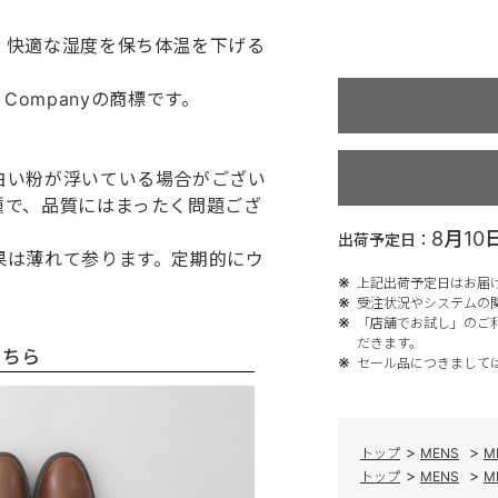
、快適な湿度を保ち体温を下げる
 Companyの商標です。
白い粉が浮いている場合がござい
種で、品質にはまったく問題ござ
8月10
出荷予定日：
果は薄れて参ります。定期的にウ
上記出荷予定日はお届
受注状況やシステムの
「店舗でお試し」のご
だきます。
こちら
セール品につきまして
>
>
トップ
MENS
M
>
>
トップ
MENS
M