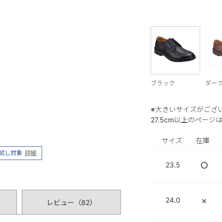
ブラック
ダー
※大きいサイズがござ
27.5cm以上のページ
サイズ
在庫
試し対象
詳細
○
23.5
×
24.0
レビュー（
82
）