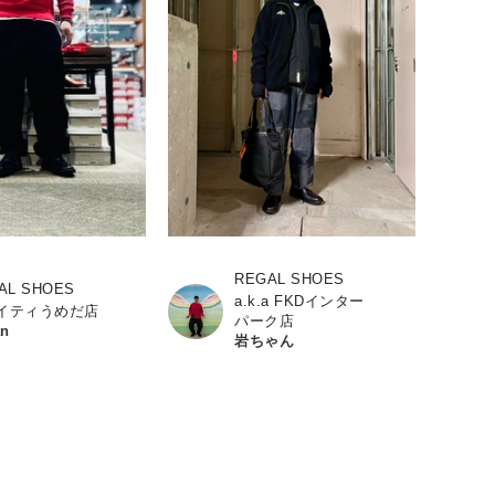
REGAL SHOES
AL SHOES
a.k.a FKDインター
イティうめだ店
パーク店
an
岩ちゃん