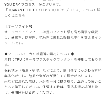
YOU DRY プロミス」がございます。
「GUARANTEED TO KEEP YOU DRY プロミス」について詳
しくは
こちら
【オーソライト®】
オーソライトインソールは足のフィット感を高め衝撃を吸収
し、通気性、防臭性、抗菌性に優れた軽快な歩行を支えるイン
ソールです。
◆ソールのハニカム状箇所の素材について◆
素材にTPU（サーモプラスチックウレタン）を使用しておりま
す。
保管状況（高温・多湿）などにより、使用頻度にかかわらず経
年劣化が生じ、破損や剥がれが発生する場合があります。
雨などに濡れた際は、水分を十分に拭き取り、風通しの良いこ
とろで陰干しください。保管する時は、高温多湿な場所を避
け、長期保管はお避けください。