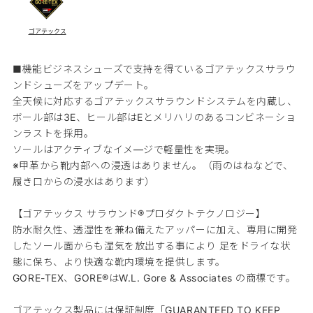
ゴアテックス
■機能ビジネスシューズで支持を得ているゴアテックスサラウ
ンドシューズをアップデート。
全天候に対応するゴアテックスサラウンドシステムを内蔵し、
ボール部は3E、ヒール部はEとメリハリのあるコンビネーショ
ンラストを採用。
ソールはアクティブなイメ―ジで軽量性を実現。
※甲革から靴内部への浸透はありません。（雨のはねなどで、
履き口からの浸水はあります）
【ゴアテックス サラウンド®プロダクトテクノロジー】
防水耐久性、透湿性を兼ね備えたアッパーに加え、専用に開発
したソール面からも湿気を放出する事により 足をドライな状
態に保ち、より快適な靴内環境を提供します。
GORE-TEX、GORE®はW.L. Gore & Associates の商標です。
ゴアテックス製品には保証制度「GUARANTEED TO KEEP