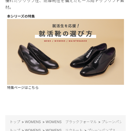
優れたグリップ性、耐摩耗性を備えたヒール用トップリフト素
材。
本シリーズの特集
特集ページはこちら
トップ
>
WOMENS
>
WOMENS ブラックフォーマル
>
プレーンパンプス
トップ
>
WOMENS
>
WOMENS リクルート
>
プレーンパンプス