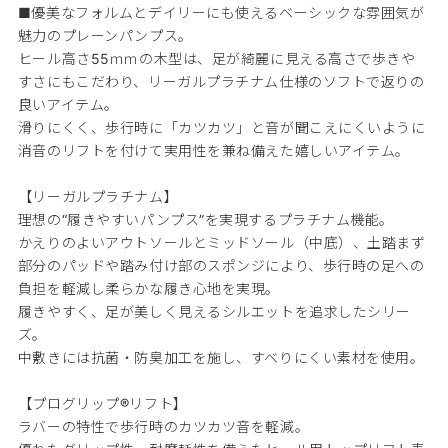
■優美なフォルムとデイリーにも使えるベーシックな雰囲気が
魅力のプレーンパンプス。
ヒール高さ55ｍｍの木型は、足が綺麗に見える高さで歩きや
すさにもこだわり、リーガルプラチナム仕様のソフトで返りの
良いアイテム。
滑りにくく、歩行時に「カツカツ」と音が聞こえにくいように
消音のリフトを付けて実用性を兼ね備えた嬉しいアイテム。
【リーガルプラチナム】
理想の“履きやすいパンプス”を実現するプラチナム機能。
かえりのよいアウトソールとミッドソール（中底）、土踏まず
部分のパッドや踏み付け部のスポンジにより、歩行時の足への
負担を軽減し柔らかな履き心地を実現。
履きやすく、足が美しく見えるシルエットを追求したシリー
ズ。
中敷きには抗菌・防臭加工を施し、すべりにくい素材を使用。
【プログリップ®リフト】
ラバーの特性で歩行時のカツカツ音を軽減。