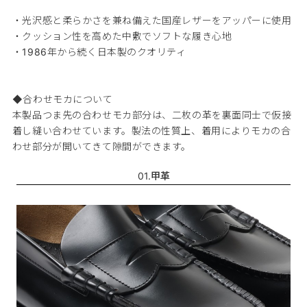
・光沢感と柔らかさを兼ね備えた国産レザーをアッパーに使用
・クッション性を高めた中敷でソフトな履き心地
・1986年から続く日本製のクオリティ
◆合わせモカについて
本製品つま先の合わせモカ部分は、二枚の革を裏面同士で仮接
着し縫い合わせています。製法の性質上、着用によりモカの合
わせ部分が開いてきて隙間ができます。
01.甲革