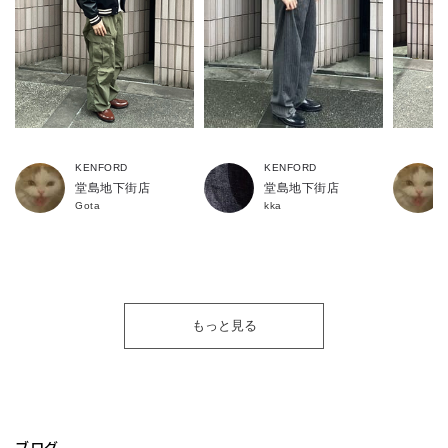
よりクッション性を高めるために、中敷の下には3mm厚の低反発
スポンジを配置しました。
履きはじめからソフトな足あたりを感じることが出来ます。
KENFORD
KENFORD
堂島地下街店
堂島地下街店
Gota
kka
04.底材
もっと見る
ブログ