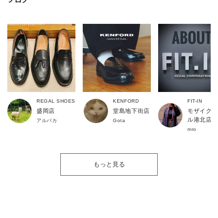
クラシックロゴを配したオリジナルのラバーソールを採用。
1986年に誕生したケンフォードの1stコレクションから継承され
る、細部までこだわりデザインされたアウトソールです。
REGAL SHOES
KENFORD
FIT-IN
盛岡店
堂島地下街店
モザイクモ
ル港北店
アルパカ
Gota
mro
もっと見る