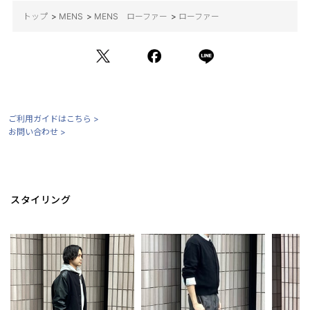
トップ
>
MENS
>
MENS ローファー
>
ローファー
1986年に誕生したケンフォードの1stコレクションで使用された木
型を採用。
幅と高さを確保し、小ぶりに感じさせないシルエットは、スタイ
ご利用ガイドはこちら >
リングを選ばない汎用性の高さを備えます。
お問い合わせ >
03.中敷
スタイリング