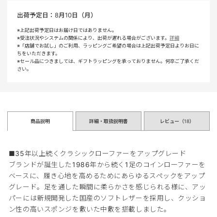
出荷予定日：
8月10日（月）
※上記出荷予定日はお届け日ではありません。
※受注状況やシステムの関係により、出荷が遅れる場合がございます。
詳細
※「店舗でお試し」のご利用、ラッピングご希望の場合は上記出荷予定日よりお日に
ちをいただきます。
※セール品につきましては、ギフトラッピングを承っておりません。何卒ご了承くだ
さい。
商品説明
詳細・取扱説明書
レビュー（
18
）
■35年以上続くクラシックローファーをアップグレード
ブランドが誕生した1986年から続く1足のコインローファーを
ベースに、履き心地を高めるためにあらゆるスペックをアップ
グレード。足を通した瞬間に柔らかさを感じられる様に、アッ
パーには新規開発した国産のソフトレザーを採用し、クッショ
ン性の高いスポンジを敷いた中敷を搭載しました。