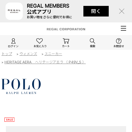
REGAL MEMBERS
開く
公式アプリ
お買い物をさらに便利でお得に
ログイン
お気に入り
カート
検索
お問合せ
トップ
ウィメンズ
スニーカー
>
>
HERITAGE AERA ヘリテージアエラ （ P49V_S ）
>