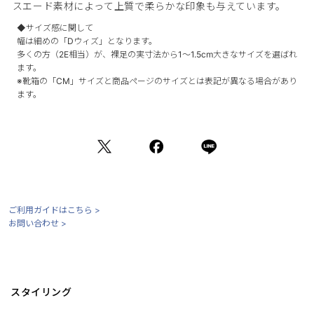
スエード素材によって上質で柔らかな印象も与えています。
◆サイズ感に関して
幅は細めの「Dウィズ」となります。
多くの方（2E相当）が、裸足の実寸法から1～1.5cm大きなサイズを選ばれ
ます。
※靴箱の「CM」サイズと商品ページのサイズとは表記が異なる場合があり
ます。
ご利用ガイドはこちら >
お問い合わせ >
スタイリング