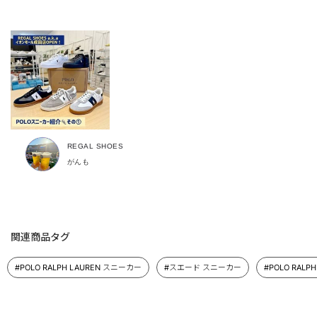
REGAL SHOES
がんも
関連商品タグ
#POLO RALPH LAUREN スニーカー
#スエード スニーカー
#POLO RALP