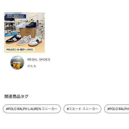
REGAL SHOES
がんも
関連商品タグ
#POLO RALPH LAUREN スニーカー
#スエード スニーカー
#POLO RALP