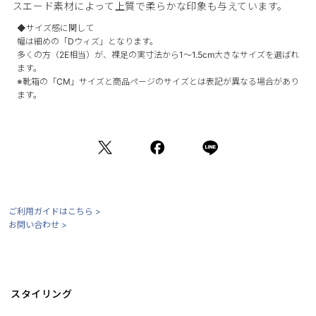
スエード素材によって上質で柔らかな印象も与えています。
◆サイズ感に関して
幅は細めの「Dウィズ」となります。
多くの方（2E相当）が、裸足の実寸法から1～1.5cm大きなサイズを選ばれ
ます。
※靴箱の「CM」サイズと商品ページのサイズとは表記が異なる場合があり
ます。
ご利用ガイドはこちら >
お問い合わせ >
スタイリング