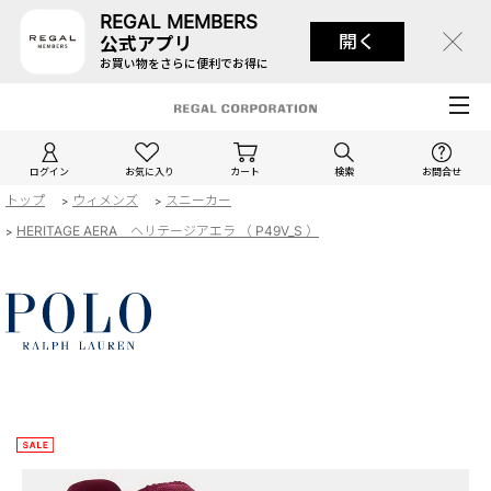
REGAL MEMBERS
開く
公式アプリ
お買い物をさらに便利でお得に
ログイン
お気に入り
カート
検索
お問合せ
トップ
ウィメンズ
スニーカー
>
>
HERITAGE AERA ヘリテージアエラ （ P49V_S ）
>