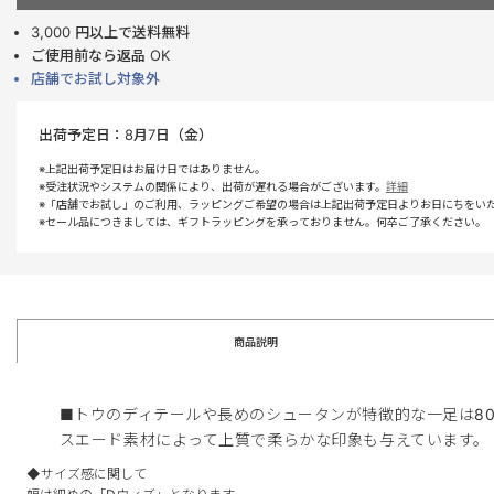
3,000 円以上で送料無料
ご使用前なら返品 OK
店舗でお試し対象外
出荷予定日：
8月7日（金）
※上記出荷予定日はお届け日ではありません。
※受注状況やシステムの関係により、出荷が遅れる場合がございます。
詳細
※「店舗でお試し」のご利用、ラッピングご希望の場合は上記出荷予定日よりお日にちをい
※セール品につきましては、ギフトラッピングを承っておりません。何卒ご了承ください。
商品説明
■トウのディテールや長めのシュータンが特徴的な一足は8
スエード素材によって上質で柔らかな印象も与えています。
◆サイズ感に関して