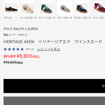
ブラック
ベージュスエード
グリーンスエード
グレースエード
ネイビースエード
ワインスエ
POLO RALPH LAUREN
商品コード：
P49V_S
HERITAGE AERA ヘリテージアエラ ワインスエード
4.8
レビューを見る
（4）
¥8,800
55%OFF
(税込)
¥19,800
(税込)
サ