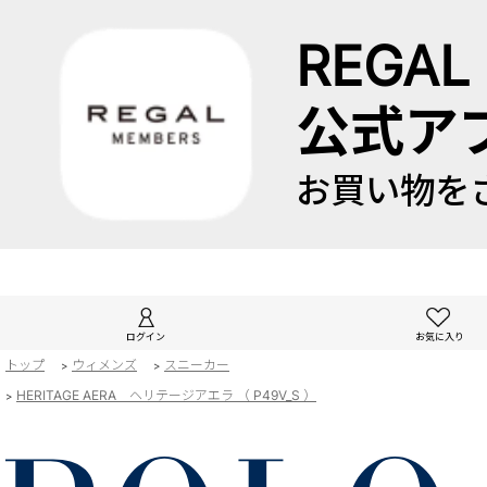
REGAL
公式ア
お買い物を
ログイン
お気に入り
トップ
ウィメンズ
スニーカー
>
>
HERITAGE AERA ヘリテージアエラ （ P49V_S ）
>