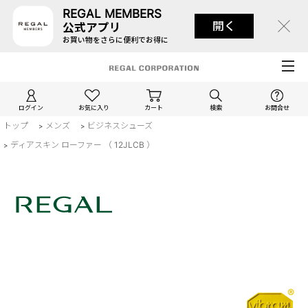
REGAL MEMBERS
開く
公式アプリ
お買い物をさらに便利でお得に
ログイン
お気に入り
カート
検索
お問合せ
トップ
メンズ
ビジネスシューズ
>
>
ディアスキン ローファー （ 12JLCB ）
>